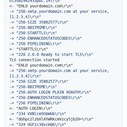
nt3sm2942435pbc.14\r\n"
-> 
"250-smtp.yourdomain.com at your service, 
[1.2.3.4]\r\n"
-> 
"250-SIZE 35882577\r\n"
-> 
"250-8BITMIME\r\n"
-> 
"250-STARTTLS\r\n"
-> 
"250-ENHANCEDSTATUSCODES\r\n"
-> 
"250 PIPELINING\r\n"
-> 
"220 2.0.0 Ready to start TLS\r\n"
TLS connection started

-> 
"250-smtp.yourdomain.com at your service, 
[1.2.3.4]\r\n"
-> 
"250-SIZE 35882577\r\n"
-> 
"250-8BITMIME\r\n"
-> 
"250-AUTH LOGIN PLAIN XOAUTH\r\n"
-> 
"250-ENHANCEDSTATUSCODES\r\n"
-> 
"250 PIPELINING\r\n"
-> 
"334 VXNlcm5hbWU6\r\n"
-> 
"334 UGFzc3dvcmQ6\r\n"