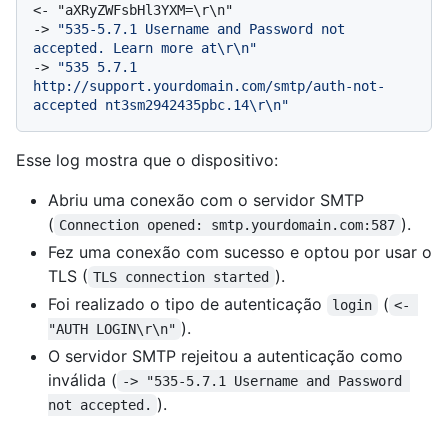
-> 
"535-5.7.1 Username and Password not 
accepted. Learn more at\r\n"
-> 
"535 5.7.1 
http://support.yourdomain.com/smtp/auth-not-
accepted nt3sm2942435pbc.14\r\n"
Esse log mostra que o dispositivo:
Abriu uma conexão com o servidor SMTP
(
).
Connection opened: smtp.yourdomain.com:587
Fez uma conexão com sucesso e optou por usar o
TLS (
).
TLS connection started
Foi realizado o tipo de autenticação
(
login
<- 
).
"AUTH LOGIN\r\n"
O servidor SMTP rejeitou a autenticação como
inválida (
-> "535-5.7.1 Username and Password 
).
not accepted.