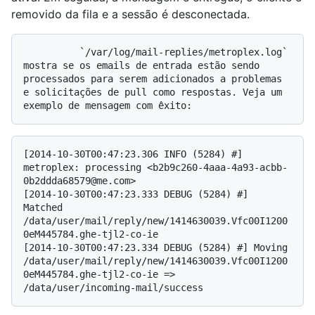
removido da fila e a sessão é desconectada.
          `/var/log/mail-replies/metroplex.log` 
mostra se os emails de entrada estão sendo 
processados para serem adicionados a problemas 
e solicitações de pull como respostas. Veja um 
[2014-10-30T00:47:23.306 INFO (5284) #] 
metroplex: processing <b2b9c260-4aaa-4a93-acbb-
0b2ddda68579@me.com>

[2014-10-30T00:47:23.333 DEBUG (5284) #] 
Matched 
/data/user/mail/reply/new/1414630039.Vfc00I1200
0eM445784.ghe-tjl2-co-ie

[2014-10-30T00:47:23.334 DEBUG (5284) #] Moving 
/data/user/mail/reply/new/1414630039.Vfc00I1200
0eM445784.ghe-tjl2-co-ie => 