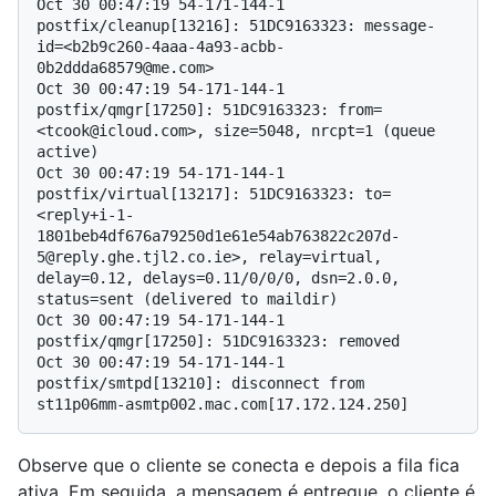
Oct 30 00:47:19 54-171-144-1 
postfix/cleanup[13216]: 51DC9163323: message-
id=<b2b9c260-4aaa-4a93-acbb-
0b2ddda68579@me.com>

Oct 30 00:47:19 54-171-144-1 
postfix/qmgr[17250]: 51DC9163323: from=
<tcook@icloud.com>, size=5048, nrcpt=1 (queue 
active)

Oct 30 00:47:19 54-171-144-1 
postfix/virtual[13217]: 51DC9163323: to=
<reply+i-1-
1801beb4df676a79250d1e61e54ab763822c207d-
5@reply.ghe.tjl2.co.ie>, relay=virtual, 
delay=0.12, delays=0.11/0/0/0, dsn=2.0.0, 
status=sent (delivered to maildir)

Oct 30 00:47:19 54-171-144-1 
postfix/qmgr[17250]: 51DC9163323: removed

Oct 30 00:47:19 54-171-144-1 
postfix/smtpd[13210]: disconnect from 
Observe que o cliente se conecta e depois a fila fica
ativa. Em seguida, a mensagem é entregue, o cliente é