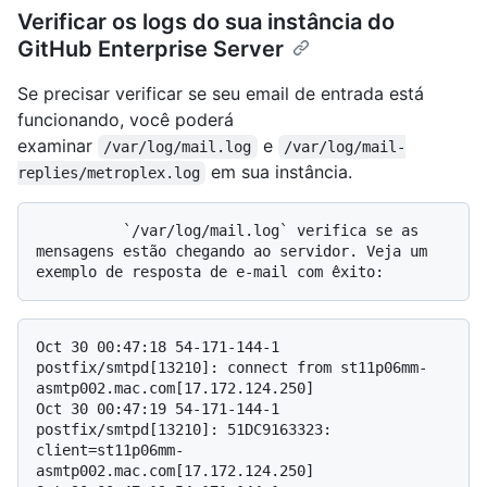
Verificar os logs do sua instância do
GitHub Enterprise Server
Se precisar verificar se seu email de entrada está
funcionando, você poderá
examinar
e
/var/log/mail.log
/var/log/mail-
em sua instância.
replies/metroplex.log
          `/var/log/mail.log` verifica se as 
mensagens estão chegando ao servidor. Veja um 
Oct 30 00:47:18 54-171-144-1 
postfix/smtpd[13210]: connect from st11p06mm-
asmtp002.mac.com[17.172.124.250]

Oct 30 00:47:19 54-171-144-1 
postfix/smtpd[13210]: 51DC9163323: 
client=st11p06mm-
asmtp002.mac.com[17.172.124.250]
