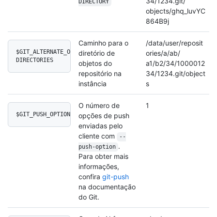
34/1234.git/
DIRECTORY
objects/ghq_luvYC
864B9j
Caminho para o
/data/user/reposit
$GIT_ALTERNATE_OBJECT_
diretório de
ories/a/ab/
DIRECTORIES
objetos do
a1/b2/34/1000012
repositório na
34/1234.git/object
instância
s
O número de
1
$GIT_PUSH_OPTION_COUNT
opções de push
enviadas pelo
cliente com
--
.
push-option
Para obter mais
informações,
confira
git-push
na documentação
do Git.