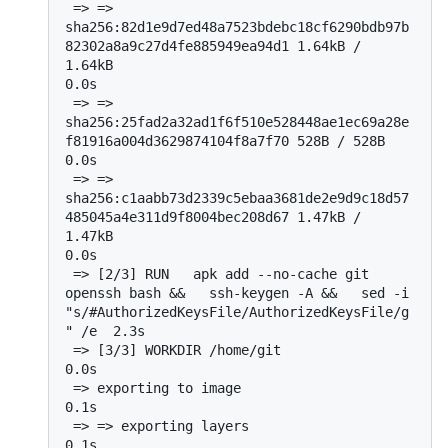
 => => 
sha256:82d1e9d7ed48a7523bdebc18cf6290bdb97b
82302a8a9c27d4fe885949ea94d1 1.64kB / 
1.64kB                                      
0.0s

 => => 
sha256:25fad2a32ad1f6f510e528448ae1ec69a28e
f81916a004d3629874104f8a7f70 528B / 528B                                          
0.0s

 => => 
sha256:c1aabb73d2339c5ebaa3681de2e9d9c18d57
485045a4e311d9f8004bec208d67 1.47kB / 
1.47kB                                      
0.0s

 => [2/3] RUN   apk add --no-cache git 
openssh bash &&   ssh-keygen -A &&   sed -i 
"s/#AuthorizedKeysFile/AuthorizedKeysFile/g
" /e  2.3s

 => [3/3] WORKDIR /home/git                                                                                                         
0.0s

 => exporting to image                                                                                                              
0.1s

 => => exporting layers                                                                                                             
0.1s
