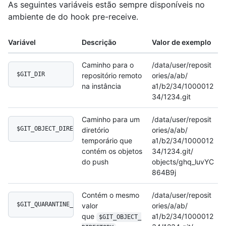
As seguintes variáveis estão sempre disponíveis no
ambiente de do hook pre-receive.
Variável
Descrição
Valor de exemplo
Caminho para o
/data/user/reposit
$GIT_DIR
repositório remoto
ories/a/ab/
na instância
a1/b2/34/1000012
34/1234.git
Caminho para um
/data/user/reposit
$GIT_OBJECT_DIRECTORY
diretório
ories/a/ab/
temporário que
a1/b2/34/1000012
contém os objetos
34/1234.git/
do push
objects/ghq_luvYC
864B9j
Contém o mesmo
/data/user/reposit
$GIT_QUARANTINE_PATH
valor
ories/a/ab/
que
a1/b2/34/1000012
$GIT_OBJECT_