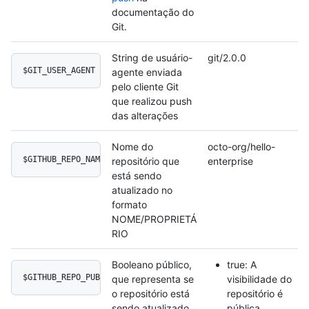
documentação do
Git.
String de usuário-
git/2.0.0
$GIT_USER_AGENT
agente enviada
pelo cliente Git
que realizou push
das alterações
Nome do
octo-org/hello-
$GITHUB_REPO_NAME
repositório que
enterprise
está sendo
atualizado no
formato
NOME/PROPRIETÁ
RIO
Booleano público,
true: A
$GITHUB_REPO_PUBLIC
que representa se
visibilidade do
o repositório está
repositório é
sendo atualizado
pública