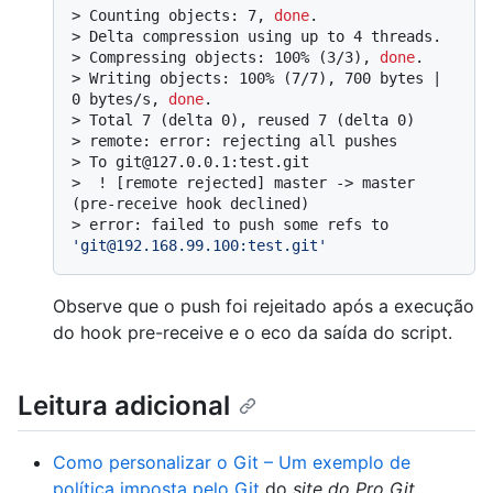
> 
Counting objects: 7, 
done
.
> 
Delta compression using up to 4 threads.
> 
Compressing objects: 100% (3/3), 
done
.
> 
Writing objects: 100% (7/7), 700 bytes | 
0 bytes/s, 
done
.
> 
Total 7 (delta 0), reused 7 (delta 0)
> 
remote: error: rejecting all pushes
> 
To git@127.0.0.1:test.git
> 
 ! [remote rejected] master -> master 
(pre-receive hook declined)
> 
error: failed to push some refs to 
'git@192.168.99.100:test.git'
Observe que o push foi rejeitado após a execução
do hook pre-receive e o eco da saída do script.
Leitura adicional
Como personalizar o Git – Um exemplo de
política imposta pelo Git
do
site do Pro Git