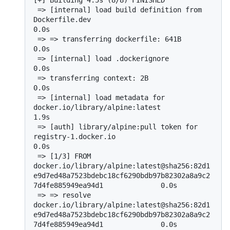
 => [internal] load build definition from 
Dockerfile.dev                                                                            
0.0s

 => => transferring dockerfile: 641B                                                                                                
0.0s

 => [internal] load .dockerignore                                                                                                   
0.0s

 => transferring context: 2B                                                                                                     
0.0s

 => [internal] load metadata for 
docker.io/library/alpine:latest                                                                    
1.9s

 => [auth] library/alpine:pull token for 
registry-1.docker.io                                                                       
0.0s

 => [1/3] FROM 
docker.io/library/alpine:latest@sha256:82d1
e9d7ed48a7523bdebc18cf6290bdb97b82302a8a9c2
7d4fe885949ea94d1              0.0s

 => => resolve 
docker.io/library/alpine:latest@sha256:82d1
e9d7ed48a7523bdebc18cf6290bdb97b82302a8a9c2
7d4fe885949ea94d1              0.0s
