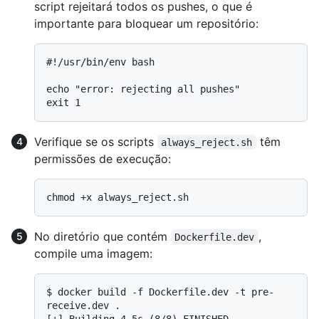
script rejeitará todos os pushes, o que é
importante para bloquear um repositório:
#
!/usr/bin/env bash
echo "error: rejecting all pushes"

Verifique se os scripts
têm
always_reject.sh
permissões de execução:
No diretório que contém
,
Dockerfile.dev
compile uma imagem:
$ 
docker build -f Dockerfile.dev -t pre-
receive.dev .
[+] Building 4.5s (8/8) FINISHED
