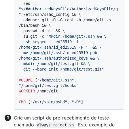
  sed -i 
"s/#AuthorizedKeysFile/AuthorizedKeysFile/g
"
 /etc/ssh/sshd_config && \

  adduser git -D -G root -h /home/git -s 
/bin/bash && \

  passwd -d git && \

  su git -c 
"mkdir /home/git/.ssh && \

  ssh-keygen -t ed25519 -f 
/home/git/.ssh/id_ed25519 -P '' && \

  mv /home/git/.ssh/id_ed25519.pub 
/home/git/.ssh/authorized_keys && \

  mkdir /home/git/test.git && \

  git --bare init /home/git/test.git"
VOLUME
 [
"/home/git/.ssh"
, 
"/home/git/test.git/hooks"
]
WORKDIR
 /home/git
CMD
 [
"/usr/sbin/sshd"
, 
"-D"
]
Crie um script de pré-recebimento de teste
chamado
. Este exemplo de
always_reject.sh