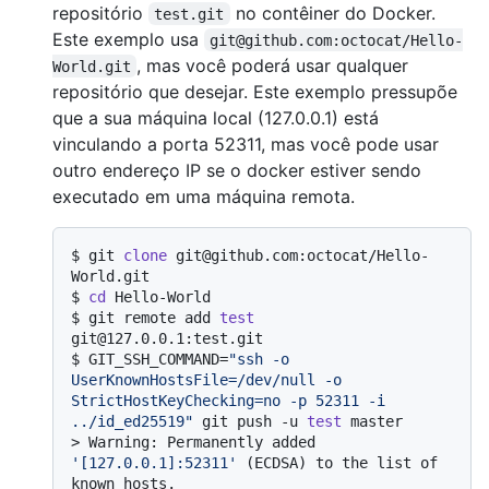
repositório
no contêiner do Docker.
test.git
Este exemplo usa
git@github.com:octocat/Hello-
, mas você poderá usar qualquer
World.git
repositório que desejar. Este exemplo pressupõe
que a sua máquina local (127.0.0.1) está
vinculando a porta 52311, mas você pode usar
outro endereço IP se o docker estiver sendo
executado em uma máquina remota.
$ 
git 
clone
 git@github.com:octocat/Hello-
World.git
$ 
cd
 Hello-World
$ 
git remote add 
test
git@127.0.0.1:test.git
$ 
GIT_SSH_COMMAND=
"ssh -o 
UserKnownHostsFile=/dev/null -o 
StrictHostKeyChecking=no -p 52311 -i 
../id_ed25519"
 git push -u 
test
 master
> 
Warning: Permanently added 
'[127.0.0.1]:52311'
 (ECDSA) to the list of 
known hosts.