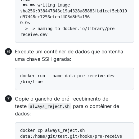
 => => writing image 
sha256:938447846e19a4328a85883fbd1ccf5eb919
d97448cc7256efebf403d8b5a196                                        
0.0s

 => => naming to docker.io/library/pre-
Execute um contêiner de dados que contenha
uma chave SSH gerada:
docker run --name data pre-receive.dev 
Copie o gancho de pré-recebimento de
teste
para o contêiner de
always_reject.sh
dados:
docker cp always_reject.sh 