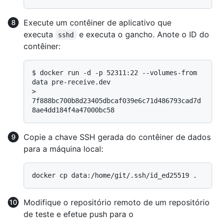
Execute um contêiner de aplicativo que
executa
e executa o gancho. Anote o ID do
sshd
contêiner:
$ 
docker run -d -p 52311:22 --volumes-from 
data pre-receive.dev
> 
7f888bc700b8d23405dbcaf039e6c71d486793cad7d
8ae4dd184f4a47000bc58
Copie a chave SSH gerada do contêiner de dados
para a máquina local:
Modifique o repositório remoto de um repositório
de teste e efetue push para o