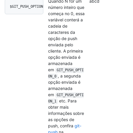
Quando N for um
abcd
$GIT_PUSH_OPTION_N
número inteiro que
começa no 0, essa
variável conterá a
cadeia de
caracteres da
opção de push
enviada pelo
cliente. A primeira
opção enviada é
armazenada
em
GIT_PUSH_OPTI
, a segunda
ON_0
opção enviada é
armazenada
em
GIT_PUSH_OPTI
etc. Para
ON_1
obter mais
informações sobre
as opções de
push, confira
git-
push
na