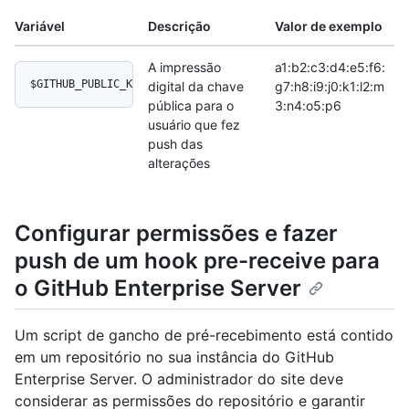
Variável
Descrição
Valor de exemplo
A impressão
a1:b2:c3:d4:e5:f6:
$GITHUB_PUBLIC_KEY_FINGERPRINT
digital da chave
g7:h8:i9:j0:k1:l2:m
pública para o
3:n4:o5:p6
usuário que fez
push das
alterações
Configurar permissões e fazer
push de um hook pre-receive para
o GitHub Enterprise Server
Um script de gancho de pré-recebimento está contido
em um repositório no sua instância do GitHub
Enterprise Server. O administrador do site deve
considerar as permissões do repositório e garantir