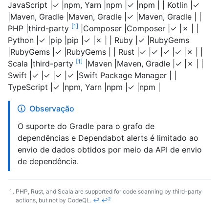
JavaScript |✓ |npm, Yarn |npm |✓ |npm | | Kotlin |✓
|Maven, Gradle |Maven, Gradle |✓ |Maven, Gradle | |
1
PHP |third-party
|Composer |Composer |✓ |✗ | |
Python |✓ |pip |pip |✓ |✗ | | Ruby |✓ |RubyGems
|RubyGems |✓ |RubyGems | | Rust |✓ |✓ |✓ |✓ |✗ | |
1
Scala |third-party
|Maven |Maven, Gradle |✓ |✗ | |
Swift |✓ |✓ |✓ |✓ |Swift Package Manager | |
TypeScript |✓ |npm, Yarn |npm |✓ |npm |
Observação
O suporte do Gradle para o grafo de
dependências e Dependabot alerts é limitado ao
envio de dados obtidos por meio da API de envio
de dependência.
PHP, Rust, and Scala are supported for code scanning by third-party
2
actions, but not by CodeQL.
↩
↩
Footnotes