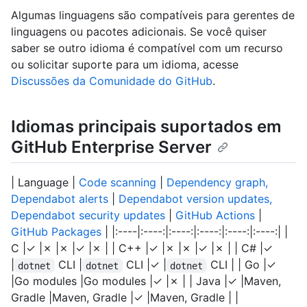
Algumas linguagens são compatíveis para gerentes de
linguagens ou pacotes adicionais. Se você quiser
saber se outro idioma é compatível com um recurso
ou solicitar suporte para um idioma, acesse
Discussões da Comunidade do GitHub
.
Idiomas principais suportados em
GitHub Enterprise Server
| Language |
Code scanning
|
Dependency graph,
Dependabot alerts
|
Dependabot version updates,
Dependabot security updates
|
GitHub Actions
|
GitHub Packages
| |:----|:----:|:----:|:----:|:----:|:----:| |
C |✓ |✗ |✗ |✓ |✗ | | C++ |✓ |✗ |✗ |✓ |✗ | | C# |✓
|
CLI |
CLI |✓ |
CLI | | Go |✓
dotnet
dotnet
dotnet
|Go modules |Go modules |✓ |✗ | | Java |✓ |Maven,
Gradle |Maven, Gradle |✓ |Maven, Gradle | |