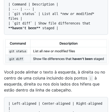
| Command | Description |

| --- | --- |

| 
`git status`
 | List all 
*new or modified*
files |

| 
`git diff`
 | Show file differences that 
**haven't been**
Você pode alinhar o texto à esquerda, à direita ou no
centro de uma coluna incluindo dois pontos
à
:
esquerda, direita ou nos dois lados dos hifens que
estão dentro da linha de cabeçalho.
| Left-aligned | Center-aligned | Right-aligned 
|
