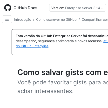
Skip
to
GitHub Docs
Version:
Enterprise Server 3.14
main
content
Introdução
/
Como escrever no GitHub
/
Compartilhar co
Esta versão do GitHub Enterprise Server foi descontin
desempenho, segurança aprimorada e novos recursos,
at
do GitHub Enterprise
.
Como salvar gists com e
Você pode favoritar gists para 
achar interessantes.