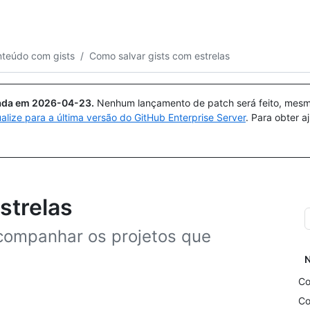
Pesquisar ou perguntar
Copilot
nteúdo com gists
/
Como salvar gists com estrelas
uada em
2026-04-23
.
Nenhum lançamento de patch será feito, mesmo
ualize para a última versão do GitHub Enterprise Server
. Para obter 
strelas
acompanhar os projetos que
N
Co
Co