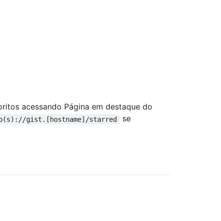
oritos acessando Página em destaque do
se
p(s)://gist.[hostname]/starred