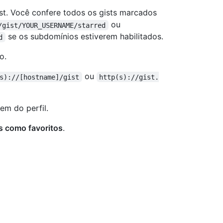
gist. Você confere todos os gists marcados
ou
/gist/YOUR_USERNAME/starred
se os subdomínios estiverem habilitados.
d
o.
ou
s)://[hostname]/gist
http(s)://gist.
em do perfil.
s como favoritos
.