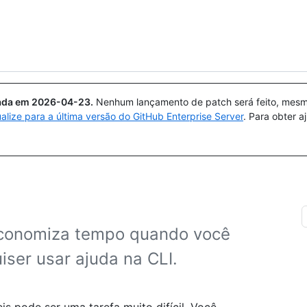
Pesquisar ou perguntar
Copilot
uada em
2026-04-23
.
Nenhum lançamento de patch será feito, mesmo
ualize para a última versão do GitHub Enterprise Server
. Para obter 
 economiza tempo quando você
ser usar ajuda na CLI.