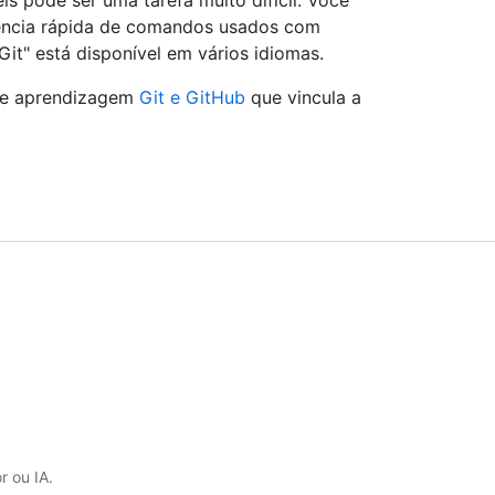
s pode ser uma tarefa muito difícil. Você
ência rápida de comandos usados com
Git" está disponível em vários idiomas.
 de aprendizagem
Git e GitHub
que vincula a
 ou IA.