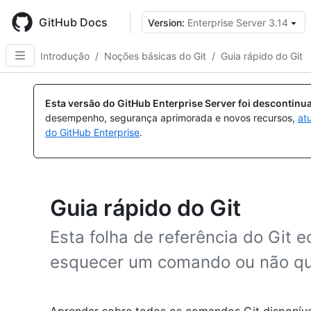
Skip
to
GitHub Docs
Version:
Enterprise Server 3.14
main
content
Introdução
/
Noções básicas do Git
/
Guia rápido do Git
Esta versão do GitHub Enterprise Server foi descontin
desempenho, segurança aprimorada e novos recursos,
at
do GitHub Enterprise
.
Guia rápido do Git
Esta folha de referência do Git
esquecer um comando ou não qui