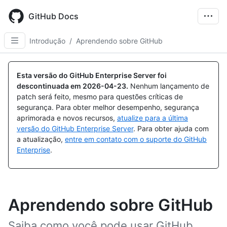
Skip
to
GitHub Docs
main
content
Introdução
/
Aprendendo sobre GitHub
Esta versão do GitHub Enterprise Server foi
descontinuada em
2026-04-23
.
Nenhum lançamento de
patch será feito, mesmo para questões críticas de
segurança. Para obter melhor desempenho, segurança
aprimorada e novos recursos,
atualize para a última
versão do GitHub Enterprise Server
. Para obter ajuda com
a atualização,
entre em contato com o suporte do GitHub
Enterprise
.
Aprendendo sobre GitHub
Saiba como você pode usar GitHub