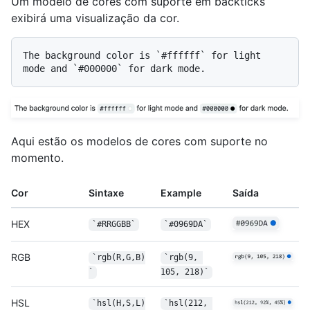
Um modelo de cores com suporte em backticks
exibirá uma visualização da cor.
The background color is 
`#ffffff`
 for light 
mode and 
`#000000`
Aqui estão os modelos de cores com suporte no
momento.
Cor
Sintaxe
Example
Saída
HEX
`#RRGGBB`
`#0969DA`
RGB
`rgb(R,G,B)
`rgb(9, 
`
105, 218)`
HSL
`hsl(H,S,L)
`hsl(212, 