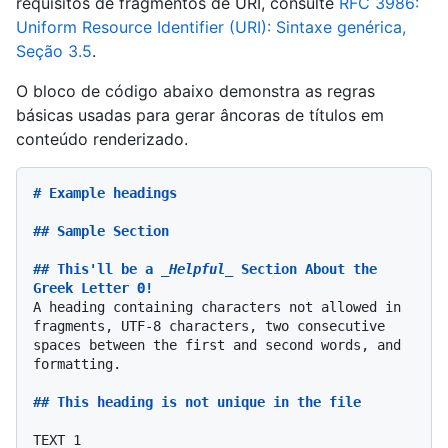
requisitos de fragmentos de URI, consulte
RFC 3986:
Uniform Resource Identifier (URI): Sintaxe genérica,
Seção 3.5
.
O bloco de código abaixo demonstra as regras
básicas usadas para gerar âncoras de títulos em
conteúdo renderizado.
# Example headings
## Sample Section
## This'll be a 
_Helpful_
 Section About the 
Greek Letter Θ!
A heading containing characters not allowed in 
fragments, UTF-8 characters, two consecutive 
spaces between the first and second words, and 
formatting.

## This heading is not unique in the file
TEXT 1
