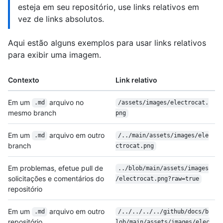
esteja em seu repositório, use links relativos em
vez de links absolutos.
Aqui estão alguns exemplos para usar links relativos
para exibir uma imagem.
Contexto
Link relativo
Em um
arquivo no
.md
/assets/images/electrocat.
mesmo branch
png
Em um
arquivo em outro
.md
/../main/assets/images/ele
branch
ctrocat.png
Em problemas, efetue pull de
../blob/main/assets/images
solicitações e comentários do
/electrocat.png?raw=true
repositório
Em um
arquivo em outro
.md
/../../../../github/docs/b
repositório
lob/main/assets/images/elec