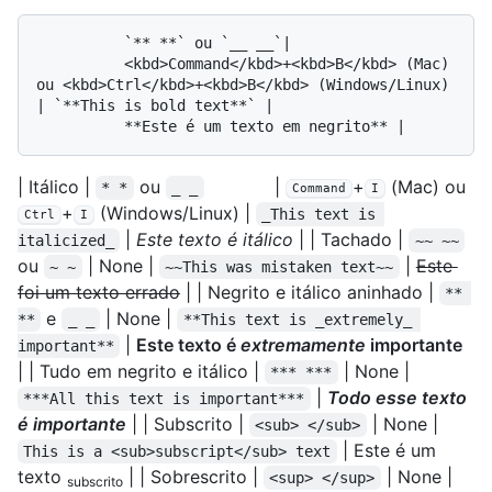
          `** **` ou `__ __`| 

          <kbd>Command</kbd>+<kbd>B</kbd> (Mac) 
ou <kbd>Ctrl</kbd>+<kbd>B</kbd> (Windows/Linux) 
| `**This is bold text**` | 

| Itálico |
ou
|
+
(Mac) ou
* *
_ _
Command
I
+
(Windows/Linux) |
_This text is 
Ctrl
I
|
Este texto é itálico
| | Tachado |
italicized_
~~ ~~
ou
| None |
|
Este
~ ~
~~This was mistaken text~~
foi um texto errado
| | Negrito e itálico aninhado |
** 
e
| None |
**
_ _
**This text is _extremely_ 
|
Este texto é
extremamente
importante
important**
| | Tudo em negrito e itálico |
| None |
*** ***
|
Todo esse texto
***All this text is important***
é importante
| | Subscrito |
| None |
<sub> </sub>
| Este é um
This is a <sub>subscript</sub> text
texto
| | Sobrescrito |
| None |
<sup> </sup>
subscrito