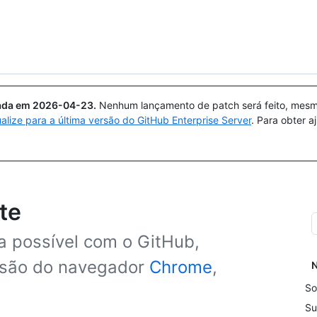
Pesquisar ou perguntar
Copilot
uada em
2026-04-23
.
Nenhum lançamento de patch será feito, mesmo
ualize para a última versão do GitHub Enterprise Server
. Para obter 
te
a possível com o GitHub,
rsão do navegador
Chrome
,
N
So
Su