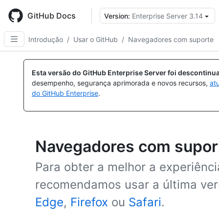
Skip
to
GitHub Docs
Version:
Enterprise Server 3.14
main
content
Introdução
/
Usar o GitHub
/
Navegadores com suporte
Esta versão do GitHub Enterprise Server foi descontin
desempenho, segurança aprimorada e novos recursos,
at
do GitHub Enterprise
.
Navegadores com supor
Para obter a melhor a experiênci
recomendamos usar a última ve
Edge
,
Firefox
ou
Safari
.