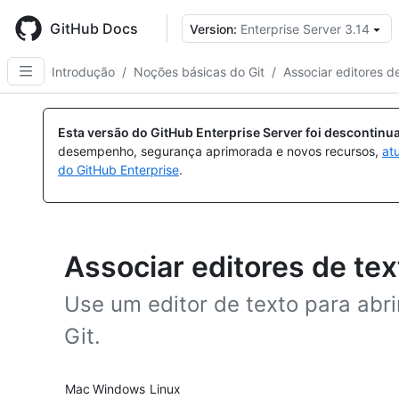
Skip
to
GitHub Docs
Version:
Enterprise Server 3.14
main
content
Introdução
/
Noções básicas do Git
/
Associar editores d
Esta versão do GitHub Enterprise Server foi descontin
desempenho, segurança aprimorada e novos recursos,
at
do GitHub Enterprise
.
Associar editores de tex
Use um editor de texto para abri
Git.
Platform navigation
Mac
Windows
Linux