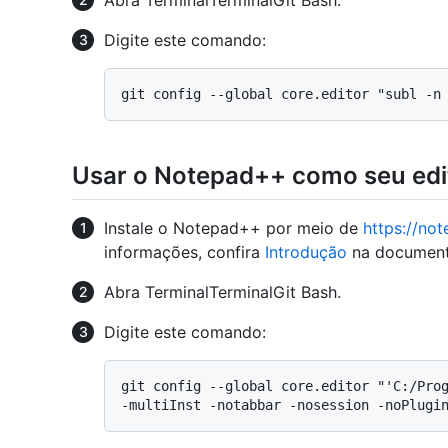
Abra
Terminal
Terminal
Git Bash
.
Digite este comando:
Usar o Notepad++ como seu edi
Instale o Notepad++ por meio de
https://not
informações, confira
Introdução
na document
Abra
Terminal
Terminal
Git Bash
.
Digite este comando:
git config --global core.editor "'C:/Prog