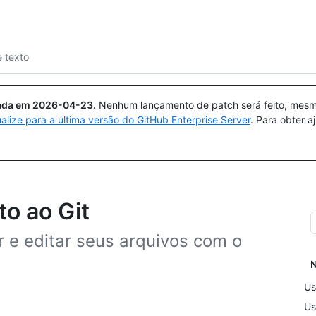
Pesquisar ou perguntar
Copilot
e texto
uada em
2026-04-23
.
Nenhum lançamento de patch será feito, mesmo
ualize para a última versão do GitHub Enterprise Server
. Para obter 
to ao Git
r e editar seus arquivos com o
N
Us
Us