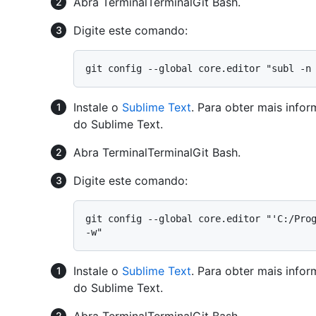
Abra
Terminal
Terminal
Git Bash
.
Digite este comando:
Instale o
Sublime Text
. Para obter mais info
do Sublime Text.
Abra
Terminal
Terminal
Git Bash
.
Digite este comando:
git config --global core.editor "'C:/Prog
Instale o
Sublime Text
. Para obter mais info
do Sublime Text.