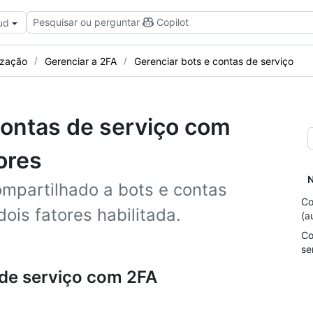
Pesquisar ou perguntar
Copilot
ud
ização
Gerenciar a 2FA
Gerenciar bots e contas de serviço
contas de serviço com
ores
N
mpartilhado a bots e contas
Co
ois fatores habilitada.
(a
Co
se
de serviço com 2FA