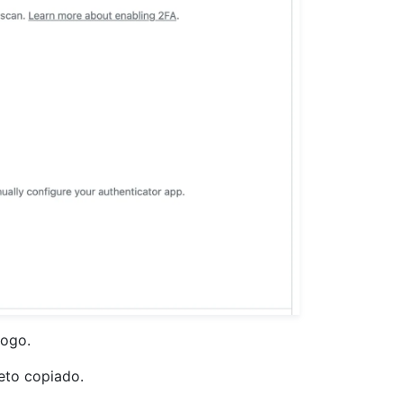
logo.
eto copiado.