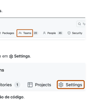
s
.
ue em
Settings
.
ão de código
.