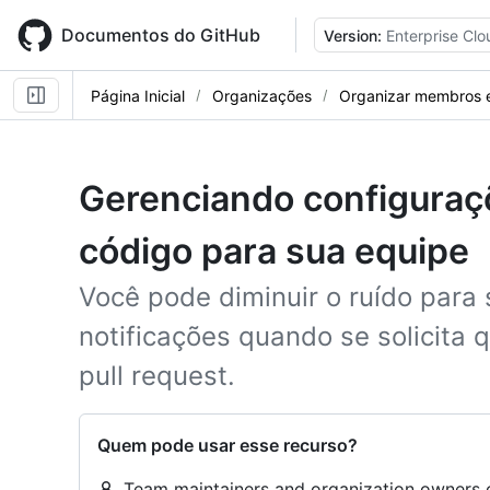
Skip
to
Documentos do GitHub
Version:
Enterprise Clo
main
content
Página Inicial
Organizações
Organizar membros 
Gerenciando configuraç
código para sua equipe
Você pode diminuir o ruído para 
notificações quando se solicita 
pull request.
Quem pode usar esse recurso?
Team maintainers and organization owners c