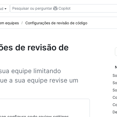
Pesquisar ou perguntar
Copilot
ud
em equipes
Configurações de revisão de código
ões de revisão de
N
sua equipe limitando
So
que a sua equipe revise um
So
So
Co
Co
De
an configure code review settings.