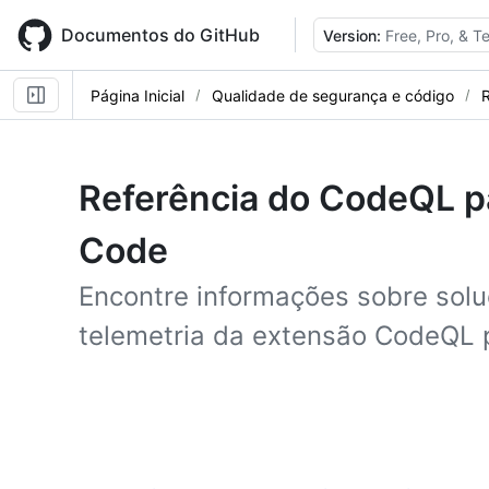
Skip
to
Documentos do GitHub
Version:
Free, Pro, & 
main
content
Página Inicial
Qualidade de segurança e código
R
Referência do CodeQL pa
Code
Encontre informações sobre sol
telemetria da extensão CodeQL 