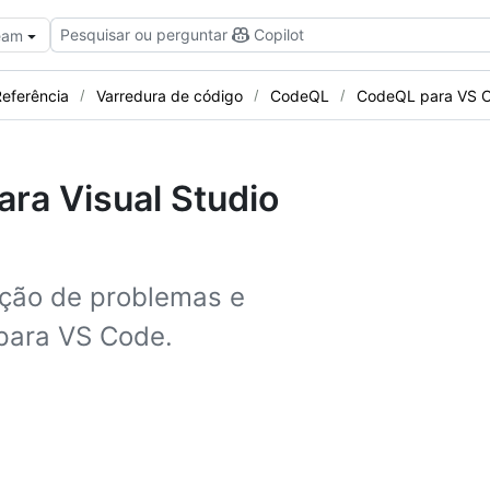
Pesquisar ou perguntar
Copilot
Team
eferência
Varredura de código
CodeQL
CodeQL para VS 
ra Visual Studio
ução de problemas e
para VS Code.