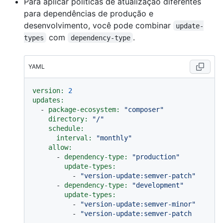
Para aplicar políticas de atualização diferentes
para dependências de produção e
desenvolvimento, você pode combinar
update-
com
.
types
dependency-type
YAML
version:
2
updates:
-
package-ecosystem:
"composer"
directory:
"/"
schedule:
interval:
"monthly"
allow:
-
dependency-type:
"production"
update-types:
-
"version-update:semver-patch"
-
dependency-type:
"development"
update-types:
-
"version-update:semver-minor"
-