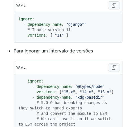
YAML
ignore:
-
dependency-name:
"django*"
# Ignore version 11
versions:
 [ 
"11"
Para ignorar um intervalo de versões
YAML
ignore:
-
dependency-name:
"@types/node"
versions:
 [
"15.x"
, 
"14.x"
, 
"13.x"
]

-
dependency-name:
"xdg-basedir"
# 5.0.0 has breaking changes as 
they switch to named exports
# and convert the module to ESM
# We can't use it until we switch 
to ESM across the project