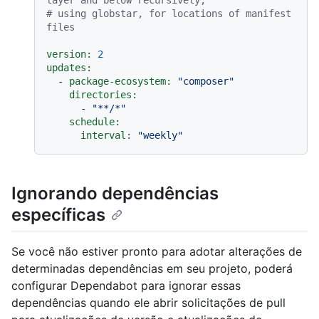
layer and below recursively,
# using globstar, for locations of manifest 
files
version:
2
updates:
-
package-ecosystem:
"composer"
directories:
-
"**/*"
schedule:
interval:
"weekly"
Ignorando dependências
específicas
Se você não estiver pronto para adotar alterações de
determinadas dependências em seu projeto, poderá
configurar Dependabot para ignorar essas
dependências quando ele abrir solicitações de pull