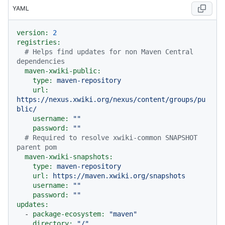
YAML
version:
2
registries:
# Helps find updates for non Maven Central 
dependencies
maven-xwiki-public:
type:
maven-repository
url:
https://nexus.xwiki.org/nexus/content/groups/pu
blic/
username:
""
password:
""
# Required to resolve xwiki-common SNAPSHOT 
parent pom
maven-xwiki-snapshots:
type:
maven-repository
url:
https://maven.xwiki.org/snapshots
username:
""
password:
""
updates:
-
package-ecosystem:
"maven"
directory:
"/"