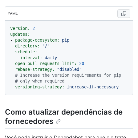
YAML
version:
2
updates:
-
package-ecosystem:
pip
directory:
"/"
schedule:
interval:
daily
open-pull-requests-limit:
20
rebase-strategy:
"disabled"
# Increase the version requirements for pip
# only when required
versioning-strategy:
increase-if-necessary
Como atualizar dependências de
fornecedores
Você pode instruir o Dependabot para que ele trate