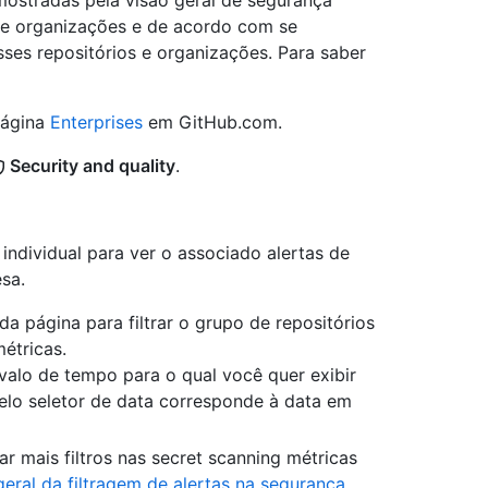
ostradas pela visão geral de segurança
 e organizações e de acordo com se
ses repositórios e organizações. Para saber
página
Enterprises
em GitHub.com.
Security and quality
.
individual para ver o associado alertas de
sa.
a página para filtrar o grupo de repositórios
étricas.
rvalo de tempo para o qual você quer exibir
elo seletor de data corresponde à data em
ar mais filtros nas secret scanning métricas
geral da filtragem de alertas na segurança
.