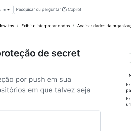
Pesquisar ou perguntar
Copilot
Team
How-tos
Exibir e interpretar dados
Analisar dados da organiza
proteção de secret
N
eção por push em sua
Ex
ositórios em que talvez seja
pa
Ex
um