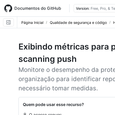
Skip
to
Documentos do GitHub
Version:
Free, Pro, & 
main
content
Página Inicial
Qualidade de segurança e código
Exibindo métricas para 
scanning push
Monitore o desempenho da prot
organização para identificar rep
necessário tomar medidas.
Quem pode usar esse recurso?
O acesso requer: