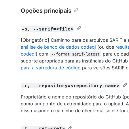
Opções principais
-s, --sarif=<file>
[Obrigatório] Caminho para os arquivos SARIF a 
análise de banco de dados codeql
(ou dos
resul
codeql
) com
para upload
--format sarif-latest
suporte apropriada para as instâncias do GitHub
para a varredura de código
para versões SARIF c
-r, --repository=<repository-name>
Proprietário e nome do repositório do GitHub (p
como um ponto de extremidade para o upload. A 
disso usando o caminho de check-out se ele for 
-f, --ref=<ref>