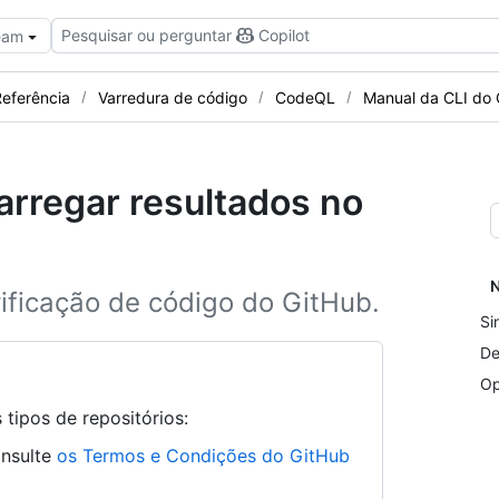
Pesquisar ou perguntar
Copilot
Team
eferência
Varredura de código
CodeQL
Manual da CLI do
arregar resultados no
N
ificação de código do GitHub.
Si
De
Op
tipos de repositórios:
onsulte
os Termos e Condições do GitHub