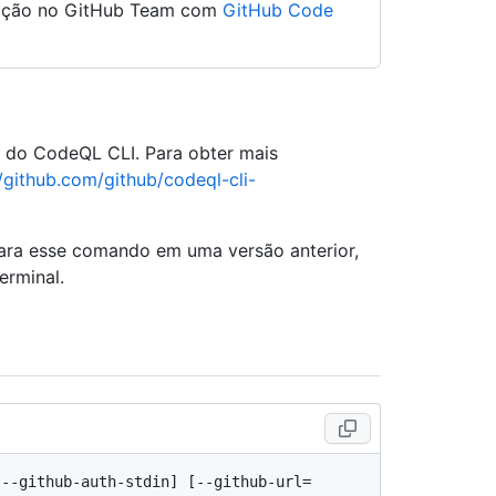
zação no GitHub Team com
GitHub Code
e do CodeQL CLI. Para obter mais
//github.com/github/codeql-cli-
para esse comando em uma versão anterior,
erminal.
[--github-auth-stdin] [--github-url=