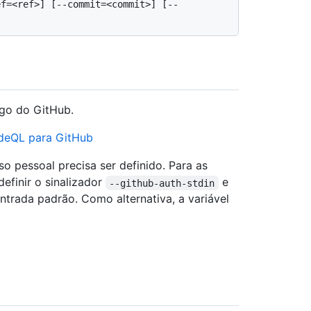
ef=<ref>] [--commit=<commit>] [--
igo do GitHub.
odeQL para GitHub
 pessoal precisa ser definido. Para as
finir o sinalizador
e
--github-auth-stdin
ntrada padrão. Como alternativa, a variável