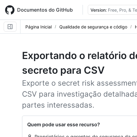
Skip
to
Documentos do GitHub
Version:
Free, Pro, & 
main
content
Página Inicial
Qualidade de segurança e código
Exportando o relatório d
secreto para CSV
Exporte o secret risk assessment
CSV para investigação detalhad
partes interessadas.
Quem pode usar esse recurso?
Proprietários e gerentes de segurança da o