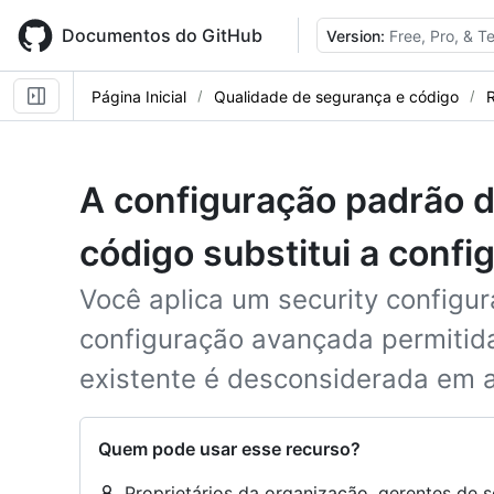
Skip
to
Documentos do GitHub
Version:
Free, Pro, & 
main
content
Página Inicial
Qualidade de segurança e código
R
A configuração padrão d
código substitui a conf
Você aplica um security configu
configuração avançada permitid
existente é desconsiderada em a
Quem pode usar esse recurso?
Proprietários da organização, gerentes d