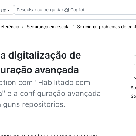
Pesquisar ou perguntar
Copilot
Team
eferência
Segurança em escala
Solucionar problemas de con
a digitalização de
iguração avançada
N
ration com "Habilitado com
So
a" e a configuração avançada
So
lguns repositórios.
e segurança e membros da organização com