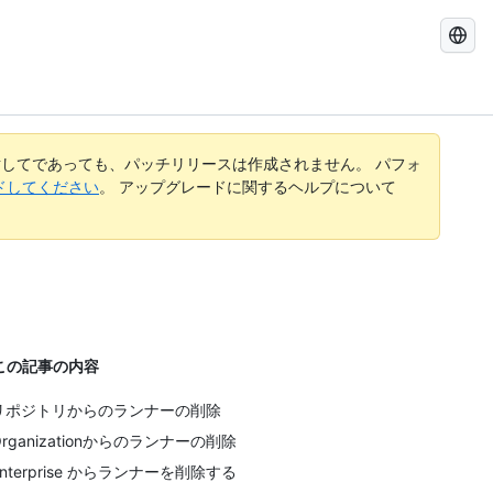
GitHub
Docs
を
検
索
す
してであっても、パッチリリースは作成されません。 パフォ
る
レードしてください
。 アップグレードに関するヘルプについて
この記事の内容
リポジトリからのランナーの削除
Organizationからのランナーの削除
Enterprise からランナーを削除する