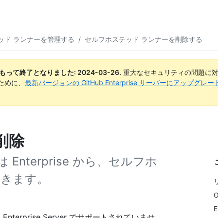
ッド ランナーを管理する
/
セルフホステッド ランナーを削除する
日付をもって終了となりました:
2024-03-26
.
重大なセキュリティの問題に対
ために、
最新バージョンの GitHub Enterprise サーバーにアップグ
削除
 Enterprise から、セルフホ
できます。
Enterprise Server でサポートされていませ