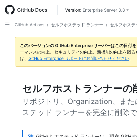
Skip
to
GitHub Docs
Version: 
Enterprise Server 3.8
main
content
GitHub Actions
/
セルフホステッド ランナー
/
セルフホステ
このバージョンの GitHub Enterprise サーバーはこの
ーマンスの向上、セキュリティの向上、新機能の向上を図る
は、
GitHub Enterprise サポートにお問い合わせください
。
セルフホストランナーの
リポジトリ、Organization、または
ステッド ランナーを完全に削除
注:
GitHub ホステッド ランナーは、現在 GitHub 