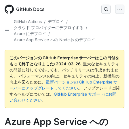
Skip
to
GitHub Docs
main
content
GitHub Actions
/
デプロイ
/
クラウド プロバイダーにデプロイする
/
Azure にデプロイ
/
Azure App Service への Node.js のデプロイ
このバージョンの GitHub Enterprise サーバーはこの日付を
もって終了となりました:
2024-03-26
.
重大なセキュリティ
の問題に対してであっても、パッチリリースは作成されませ
ん。 パフォーマンスの向上、セキュリティの向上、新機能の
向上を図るために、
最新バージョンの GitHub Enterprise サ
ーバーにアップグレードしてください
。 アップグレードに関
するヘルプについては、
GitHub Enterprise サポートにお問
い合わせください
。
Azure App Service への