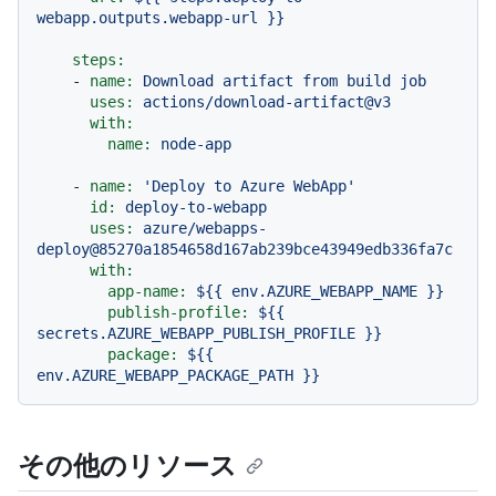
webapp.outputs.webapp-url
}}
steps:
-
name:
Download
artifact
from
build
job
uses:
actions/download-artifact@v3
with:
name:
node-app
-
name:
'Deploy to Azure WebApp'
id:
deploy-to-webapp
uses:
azure/webapps-
deploy@85270a1854658d167ab239bce43949edb336fa7c
with:
app-name:
${{
env.AZURE_WEBAPP_NAME
}}
publish-profile:
${{
secrets.AZURE_WEBAPP_PUBLISH_PROFILE
}}
package:
${{
env.AZURE_WEBAPP_PACKAGE_PATH
}}
その他のリソース