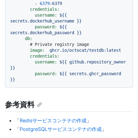
-
6379
:6379
credentials:
username:
${{
secrets.dockerhub_username
}}
password:
${{
secrets.dockerhub_password
}}
db:
# Private registry image
image:
ghcr.io/octocat/testdb:latest
credentials:
username:
${{
github.repository_owner
}}
password:
${{
secrets.ghcr_password
}}
参考資料
「
Redisサービスコンテナの作成
」
「
PostgreSQLサービスコンテナの作成
」