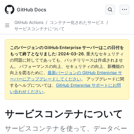
Skip
to
GitHub Docs
main
content
GitHub Actions
/
コンテナー化されたサービス
/
サービスコンテナについて
このバージョンの GitHub Enterprise サーバーはこの日付を
もって終了となりました:
2024-03-26
.
重大なセキュリティ
の問題に対してであっても、パッチリリースは作成されませ
ん。 パフォーマンスの向上、セキュリティの向上、新機能の
向上を図るために、
最新バージョンの GitHub Enterprise サ
ーバーにアップグレードしてください
。 アップグレードに関
するヘルプについては、
GitHub Enterprise サポートにお問
い合わせください
。
サービスコンテナについて
サービスコンテナを使って、データベー