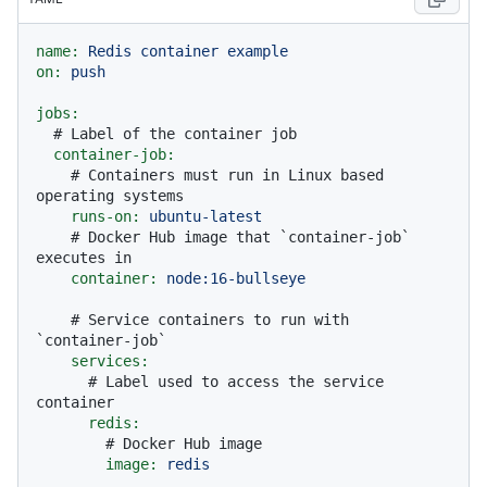
name:
Redis
container
example
on:
push
jobs:
# Label of the container job
container-job:
# Containers must run in Linux based 
operating systems
runs-on:
ubuntu-latest
# Docker Hub image that `container-job` 
executes in
container:
node:16-bullseye
# Service containers to run with 
`container-job`
services:
# Label used to access the service 
container
redis:
# Docker Hub image
image:
redis