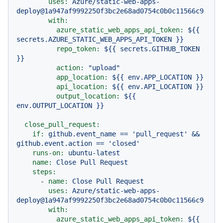
uses:
Azure/static-web-apps-
deploy@1a947af9992250f3bc2e68ad0754c0b0c11566c9
with:
azure_static_web_apps_api_token:
${{
secrets.AZURE_STATIC_WEB_APPS_API_TOKEN
}}
repo_token:
${{
secrets.GITHUB_TOKEN
}}
action:
"upload"
app_location:
${{
env.APP_LOCATION
}}
api_location:
${{
env.API_LOCATION
}}
output_location:
${{
env.OUTPUT_LOCATION
}}
close_pull_request:
if:
github.event_name
==
'pull_request'
&&
github.event.action
==
'closed'
runs-on:
ubuntu-latest
name:
Close
Pull
Request
steps:
-
name:
Close
Pull
Request
uses:
Azure/static-web-apps-
deploy@1a947af9992250f3bc2e68ad0754c0b0c11566c9
with:
azure_static_web_apps_api_token:
${{