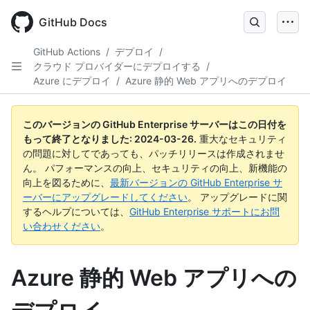
Skip
to
GitHub Docs
main
content
GitHub Actions
/
デプロイ
/
クラウド プロバイダーにデプロイする
/
Azure にデプロイ
/
Azure 静的 Web アプリへのデプロイ
このバージョンの GitHub Enterprise サーバーはこの日付を
もって終了となりました:
2024-03-26
.
重大なセキュリティ
の問題に対してであっても、パッチリリースは作成されませ
ん。 パフォーマンスの向上、セキュリティの向上、新機能の
向上を図るために、
最新バージョンの GitHub Enterprise サ
ーバーにアップグレードしてください
。 アップグレードに関
するヘルプについては、
GitHub Enterprise サポートにお問
い合わせください
。
Azure 静的 Web アプリへの