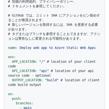
# 別個の利用規約、プライバシーポリシー、
# ドキュメントを参照してください。
# GitHub では、コミット SHA にアクションをピン留めす
ることが推奨されます。
# 新しいバージョンを取得するには、SHA を更新する必要
があります。
# タグまたはブランチを参照することもできますが、アクシ
ョンは警告なしに変更される可能性があります。
name:
Deploy
web
app
to
Azure
Static
Web
Apps
env:
APP_LOCATION:
"/"
# location of your client 
code
API_LOCATION:
"api"
# location of your api 
source code - optional
OUTPUT_LOCATION:
"build"
# location of client 
code build output
on:
push:
branches:
-
main