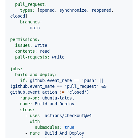
pull_request:
types:
 [
opened
, 
synchronize
, 
reopened
, 
closed
]

branches:
-
main
permissions:
issues:
write
contents:
read
pull-requests:
write
jobs:
build_and_deploy:
if:
github.event_name
==
'push'
||
(github.event_name
==
'pull_request'
&&
github.event.action
!=
'closed'
)
runs-on:
ubuntu-latest
name:
Build
and
Deploy
steps:
-
uses:
actions/checkout@v4
with:
submodules:
true
-
name:
Build
And
Deploy