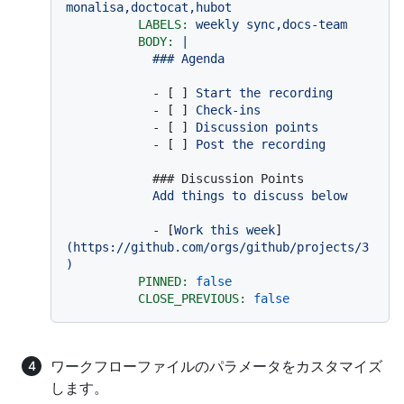
monalisa,doctocat,hubot
LABELS:
weekly
sync,docs-team
BODY:
|

-
 [ ] 
Start
the
recording
-
 [ ] 
Check-ins
-
 [ ] 
Discussion
points
-
 [ ] 
Post
the
recording
### Discussion Points
Add
things
to
discuss
below
-
 [
Work
this
week
]
(https://github.com/orgs/github/projects/3
)
PINNED:
false
CLOSE_PREVIOUS:
false
ワークフローファイルのパラメータをカスタマイズ
します。