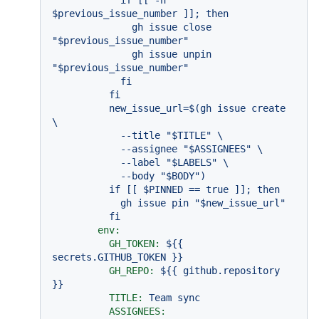
            if [[ -n 
$previous_issue_number ]]; then

              gh issue close 
"$previous_issue_number"

              gh issue unpin 
"$previous_issue_number"

            fi

          fi

          new_issue_url=$(gh issue create 
\

            --title "$TITLE" \

            --assignee "$ASSIGNEES" \

            --label "$LABELS" \

            --body "$BODY")

          if [[ $PINNED == true ]]; then

            gh issue pin "$new_issue_url"

env:
GH_TOKEN:
${{
secrets.GITHUB_TOKEN
}}
GH_REPO:
${{
github.repository
}}
TITLE:
Team
sync
ASSIGNEES: