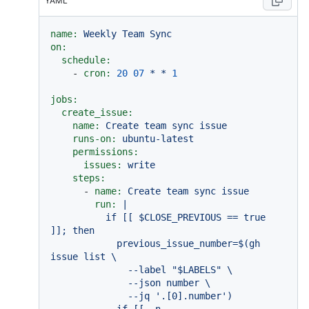
YAML
name:
Weekly
Team
Sync
on:
schedule:
-
cron:
20
07
*
*
1
jobs:
create_issue:
name:
Create
team
sync
issue
runs-on:
ubuntu-latest
permissions:
issues:
write
steps:
-
name:
Create
team
sync
issue
run:
|

          if [[ $CLOSE_PREVIOUS == true 
]]; then

            previous_issue_number=$(gh 
issue list \

              --label "$LABELS" \

              --json number \

              --jq '.[0].number')
