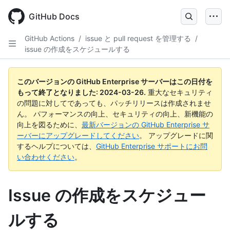
Skip
to
GitHub Docs
main
content
GitHub Actions
/
issue と pull request を管理する
/
issue の作成をスケジュールする
このバージョンの GitHub Enterprise サーバーはこの日付を
もって終了となりました:
2024-03-26
.
重大なセキュリティ
の問題に対してであっても、パッチリリースは作成されませ
ん。 パフォーマンスの向上、セキュリティの向上、新機能の
向上を図るために、
最新バージョンの GitHub Enterprise サ
ーバーにアップグレードしてください
。 アップグレードに関
するヘルプについては、
GitHub Enterprise サポートにお問
い合わせください
。
Issue の作成をスケジュー
ルする