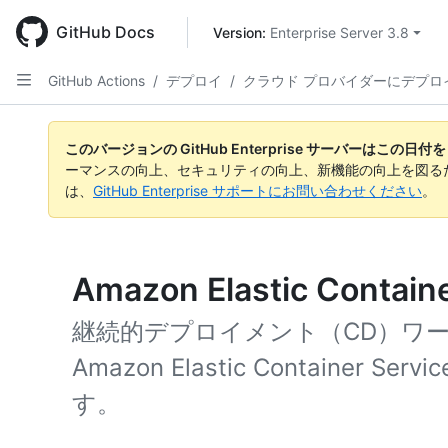
Skip
to
GitHub Docs
Version: 
Enterprise Server 3.8
main
content
GitHub Actions
/
デプロイ
/
クラウド プロバイダーにデプロ
このバージョンの GitHub Enterprise サーバーはこの
ーマンスの向上、セキュリティの向上、新機能の向上を図る
は、
GitHub Enterprise サポートにお問い合わせください
。
Amazon Elastic Cont
継続的デプロイメント（CD）ワ
Amazon Elastic Container 
す。