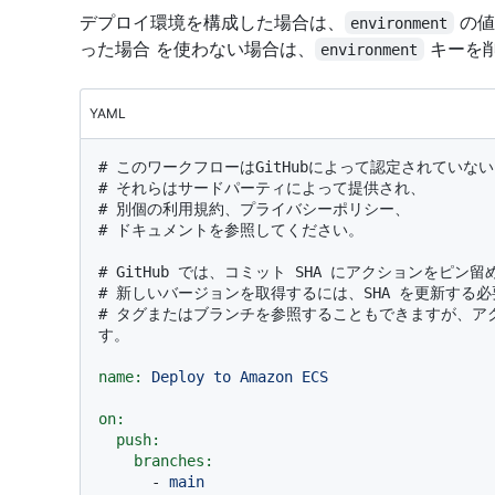
デプロイ環境を構成した場合は、
の値
environment
った場合 を使わない場合は、
キーを
environment
YAML
# このワークフローはGitHubによって認定されてい
# それらはサードパーティによって提供され、
# 別個の利用規約、プライバシーポリシー、
# ドキュメントを参照してください。
# GitHub では、コミット SHA にアクションをピ
# 新しいバージョンを取得するには、SHA を更新する
# タグまたはブランチを参照することもできますが、ア
す。
name:
Deploy
to
Amazon
ECS
on:
push:
branches:
-
main