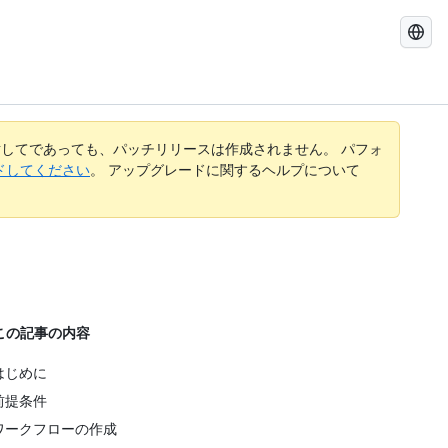
GitHub
Docs
を
検
索
す
してであっても、パッチリリースは作成されません。 パフォ
る
レードしてください
。 アップグレードに関するヘルプについて
この記事の内容
はじめに
前提条件
ワークフローの作成