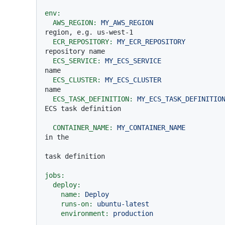
env:
AWS_REGION:
MY_AWS_REGION
region, e.g. us-west-1
ECR_REPOSITORY:
MY_ECR_REPOSITORY
repository name
ECS_SERVICE:
MY_ECS_SERVICE
name
ECS_CLUSTER:
MY_ECS_CLUSTER
name
ECS_TASK_DEFINITION:
MY_ECS_TASK_DEFINITIO
ECS task definition
CONTAINER_NAME:
MY_CONTAINER_NAME
in the
task definition
jobs:
deploy:
name:
Deploy
runs-on:
ubuntu-latest
environment:
production