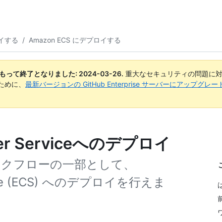
イする
/
Amazon ECS にデプロイする
日付をもって終了となりました:
2024-03-26
.
重大なセキュリティの問題に対
ために、
最新バージョンの GitHub Enterprise サーバーにアップグ
ainer Serviceへのデプロイ
ークフローの一部として、
Service (ECS) へのデプロイを行えま