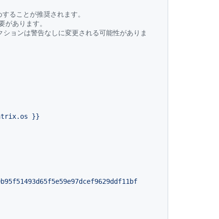
ン留めすることが推奨されます。
必要があります。
クションは警告なしに変更される可能性がありま
atrix.os
}}
0b95f51493d65f5e59e97dcef9629ddf11bf