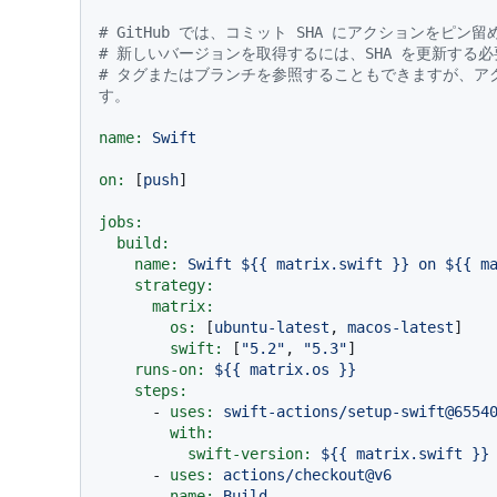
# GitHub では、コミット SHA にアクションをピ
# 新しいバージョンを取得するには、SHA を更新する
# タグまたはブランチを参照することもできますが、ア
す。
name:
Swift
on:
 [
push
]

jobs:
build:
name:
Swift
${{
matrix.swift
}}
on
${{
m
strategy:
matrix:
os:
 [
ubuntu-latest
, 
macos-latest
]

swift:
 [
"5.2"
, 
"5.3"
]

runs-on:
${{
matrix.os
}}
steps:
-
uses:
swift-actions/setup-swift@6554
with:
swift-version:
${{
matrix.swift
}}
-
uses:
actions/checkout@v6
-
name:
Build