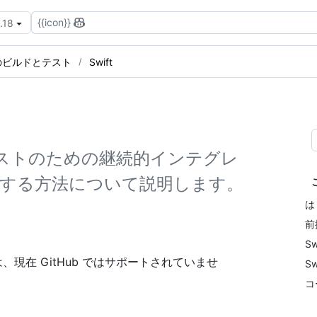
{{icon}}
.18
のビルドとテスト
Swift
とテストのための継続的インテグレ
作成する方法について説明します。
は
前
S
ランナーは、現在 GitHub ではサポートされていませ
S
コ