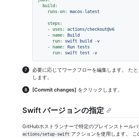
build:
runs-on:
macos-latest
steps:
-
uses:
actions/checkout@v6
-
name:
Build
run:
swift
build
-v
-
name:
Run
tests
run:
swift
test
-v
必要に応じてワークフローを編集します。 た
します。
[Commit changes]
をクリックします。
Swift バージョンの指定
GitHubホストランナーで特定のプレインストールバー
アクションを使用します。 こ
actions/setup-swift