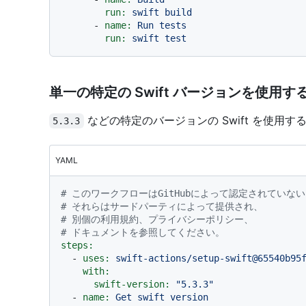
run:
swift
build
-
name:
Run
tests
run:
swift
test
単一の特定の Swift バージョンを使用す
などの特定のバージョンの Swift を使用
5.3.3
YAML
# このワークフローはGitHubによって認定されてい
# それらはサードパーティによって提供され、
# 別個の利用規約、プライバシーポリシー、
# ドキュメントを参照してください。
steps:
-
uses:
swift-actions/setup-swift@65540b95
with:
swift-version:
"5.3.3"
-
name:
Get
swift
version