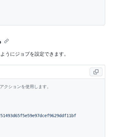
る
するようにジョブを設定できます。
ないアクションを使用します。
f51493d65f5e59e97dcef9629ddf11bf