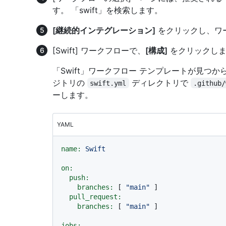
す。 「swift」を検索します。
[継続的インテグレーション]
をクリックし、ワ
[Swift] ワークフローで、
[構成]
をクリックしま
「Swift」ワークフロー テンプレートが見つ
ジトリの
ディレクトリで
swift.yml
.github/
ーします。
YAML
name:
Swift
on:
push:
branches:
 [ 
"main"
 ]

pull_request:
branches:
 [ 
"main"
 ]

jobs: