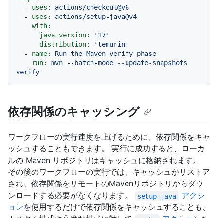
-
uses:
actions/checkout@v6
-
uses:
actions/setup-java@v4
with:
java-version:
'17'
distribution:
'temurin'
-
name:
Run
the
Maven
verify
phase
run:
mvn
--batch-mode
--update-snapshots
verify
依存関係のキャッシング
ワークフローの実行速度を上げるために、依存関係をキャ
ッシュすることもできます。 実行に成功すると、ローカ
ルの Maven リポジトリはキャッシュに格納されます。
その後のワークフローの実行では、キャッシュがリストア
され、依存関係をリモートのMavenリポジトリからダウ
ンロードする必要がなくなります。
アクシ
setup-java
ョン
を使用するだけで依存関係をキャッシュすることも、