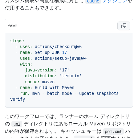
カスタム構成や高度な構成に対して
アクション
を
cache
使用することもできます。
YAML
steps:
-
uses:
actions/checkout@v6
-
name:
Set
up
JDK
17
uses:
actions/setup-java@v4
with:
java-version:
'17'
distribution:
'temurin'
cache:
maven
-
name:
Build
with
Maven
run:
mvn
--batch-mode
--update-snapshots
verify
このワークフローでは、ランナーのホーム ディレクトリ
の
ディレクトリにあるローカル Maven リポジトリ
.m2
の内容が保存されます。 キャッシュ キーは
ハ
pom.xml