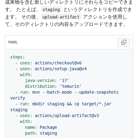
成果物を含む新しいディレクトリにそれらをコピーできま
す。 たとえば、
というディレクトリを作成でき
staging
ます。 その後、
アクションを使用し
upload-artifact
て、そのディレクトリの内容をアップロードできます。
YAML
steps:
-
uses:
actions/checkout@v6
-
uses:
actions/setup-java@v4
with:
java-version:
'17'
distribution:
'temurin'
-
run:
mvn
--batch-mode
--update-snapshots
verify
-
run:
mkdir
staging
&&
cp
target/*.jar
staging
-
uses:
actions/upload-artifact@v3
with:
name:
Package
path:
staging