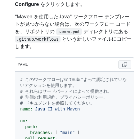
Configure
をクリックします。
"Maven を使用したJava" ワークフロー テンプレー
トが見つからない場合は、次のワークフロー コード
を、リポジトリの
ディレクトリにある
maven.yml
という新しいファイルにコピー
.github/workflows
します。
YAML
# このワークフローはGitHubによって認定されていな
いアクションを使用します。
# それらはサードパーティによって提供され、
# 別個の利用規約、プライバシーポリシー、
# ドキュメントを参照してください。
name:
Java
CI
with
Maven
on:
push:
branches:
 [ 
"main"
 ]

pull_request: