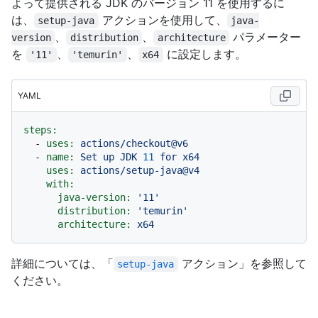
よって提供される JDK のバージョン 11 を使用するに
は、
アクションを使用して、
setup-java
java-
、
、
パラメーター
version
distribution
architecture
を
、
、
に設定します。
'11'
'temurin'
x64
YAML
steps:
-
uses:
actions/checkout@v6
-
name:
Set
up
JDK
11
for
x64
uses:
actions/setup-java@v4
with:
java-version:
'11'
distribution:
'temurin'
architecture:
x64
詳細については、「
アクション」を参照して
setup-java
ください。