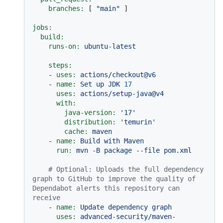
branches:
 [ 
"main"
 ]

jobs:
build:
runs-on:
ubuntu-latest
steps:
-
uses:
actions/checkout@v6
-
name:
Set
up
JDK
17
uses:
actions/setup-java@v4
with:
java-version:
'17'
distribution:
'temurin'
cache:
maven
-
name:
Build
with
Maven
run:
mvn
-B
package
--file
pom.xml
# Optional: Uploads the full dependency 
graph to GitHub to improve the quality of 
Dependabot alerts this repository can 
receive
-
name:
Update
dependency
graph
uses:
advanced-security/maven-