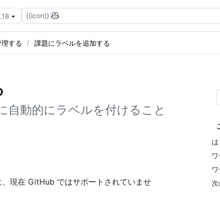
{{icon}}
.18
管理する
課題にラベルを追加する
る
て、問題に自動的にラベルを付けること
は
ワ
ワ
ランナーは、現在 GitHub ではサポートされていませ
次