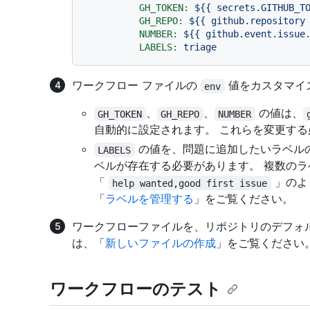
GH_TOKEN:
${{
secrets.GITHUB_T
GH_REPO:
${{
github.repository
NUMBER:
${{
github.event.issue
LABELS:
triage
ワークフロー ファイルの
値をカスタマイ
env
、
、
の値は、
GH_TOKEN
GH_REPO
NUMBER
自動的に設定されます。 これらを変更す
の値を、問題に追加したいラベル
LABELS
ベルが存在する必要があります。 複数のラ
「
」のよ
help wanted,good first issue
「
ラベルを管理する
」をご覧ください。
ワークフローファイルを、リポジトリのデフォ
は、「
新しいファイルの作成
」をご覧ください
ワークフローのテスト