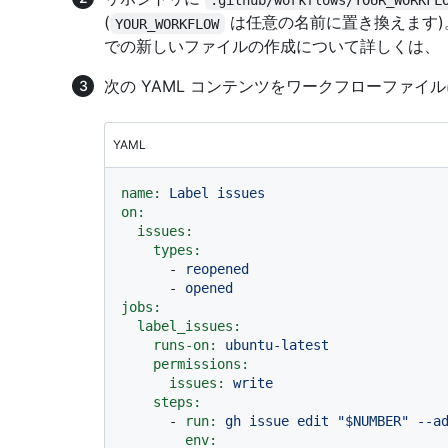
(
は任意の名前に置き換えます)。
YOUR_WORKFLOW
での新しいファイルの作成について詳しくは、
次の YAML コンテンツをワークフローファイ
YAML
name:
Label
issues
on:
issues:
types:
-
reopened
-
opened
jobs:
label_issues:
runs-on:
ubuntu-latest
permissions:
issues:
write
steps:
-
run:
gh
issue
edit
"$NUMBER"
--a
env: