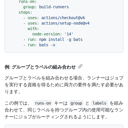
runs-on:
group:
build-runners
steps:
-
uses:
actions/checkout@v6
-
uses:
actions/setup-node@v4
with:
node-version:
'14'
-
run:
npm
install
-g
bats
-
run:
bats
-v
例: グループとラベルの組み合わせ
グループとラベルを組み合わせる場合、ランナーはジョブ
を実行する資格を得るために両方の要件を満たす必要があ
ります。
この例では、
キーは
と
を組み
runs-on
group
labels
合わせて、同じラベルを持つグループ内の使用可能なラン
ナーにジョブがルーティングされるようにします。