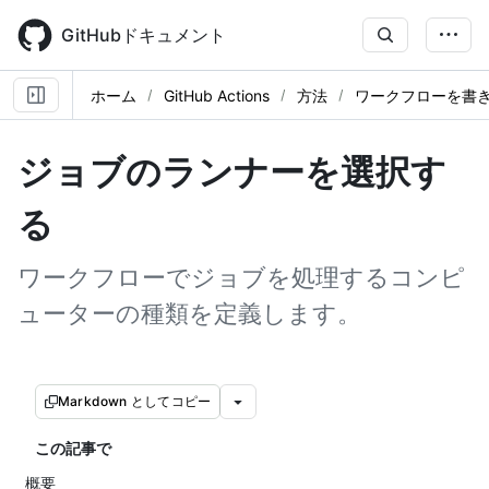
Skip
to
GitHubドキュメント
main
content
ホーム
GitHub Actions
方法
ワークフローを書
ジョブのランナーを選択す
る
ワークフローでジョブを処理するコンピ
ューターの種類を定義します。
Markdown としてコピー
この記事で
概要