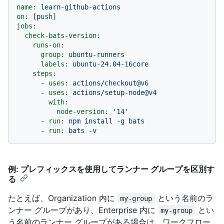
name:
learn-github-actions
on:
 [
push
jobs:
check-bats-version:
runs-on:
group:
ubuntu-runners
labels:
ubuntu-24.04-16core
steps:
-
uses:
actions/checkout@v6
-
uses:
actions/setup-node@v4
with:
node-version:
'14'
-
run:
npm
install
-g
bats
-
run:
bats
-v
例: プレフィックスを使用してランナー グループを区別す
る
たとえば、Organization 内に
という名前のラ
my-group
ンナー グループがあり、Enterprise 内に
とい
my-group
う名前のランナー グループがある場合は、ワークフロー