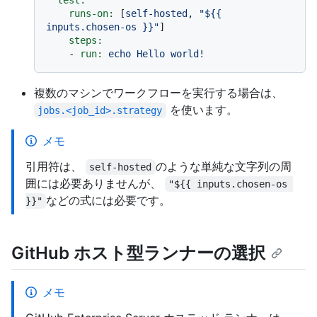
test:
runs-on:
 [
self-hosted
, 
"$
{{ 
inputs.chosen-os }}
"
]

steps:
-
run:
echo
Hello
world!
複数のマシンでワークフローを実行する場合は、
を使います。
jobs.<job_id>.strategy
メモ
引用符は、
のような単純な文字列の周
self-hosted
囲には必要ありませんが、
"${{ inputs.chosen-os 
などの式には必要です。
}}"
GitHub ホスト型ランナーの選択
メモ