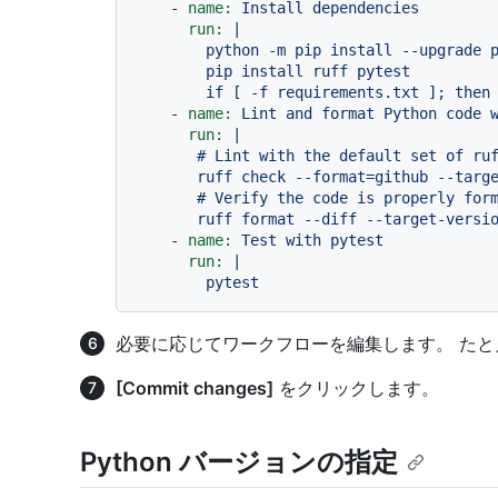
-
name:
Install
dependencies
run:
|

        python -m pip install --upgrade pip

        pip install ruff pytest

-
name:
Lint
and
format
Python
code
run:
|

       # Lint with the default set of ruff rules with GitHub Annotations

       ruff check --format=github --target-version=py39

       # Verify the code is properly formatted

-
name:
Test
with
pytest
run:
|

必要に応じてワークフローを編集します。 たとえ
[Commit changes]
をクリックします。
Python バージョンの指定