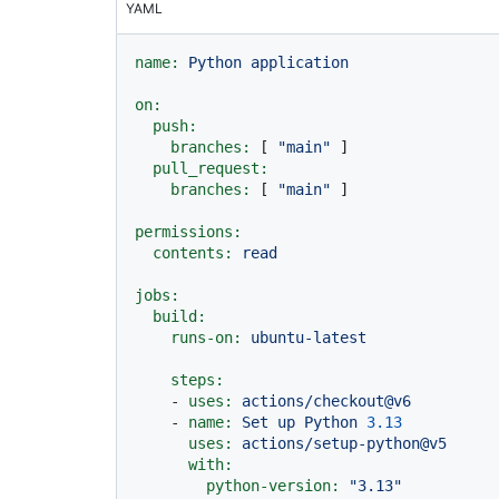
YAML
name:
Python
application
on:
push:
branches:
 [ 
"main"
 ]

pull_request:
branches:
 [ 
"main"
 ]

permissions:
contents:
read
jobs:
build:
runs-on:
ubuntu-latest
steps:
-
uses:
actions/checkout@v6
-
name:
Set
up
Python
3.13
uses:
actions/setup-python@v5
with:
python-version:
"3.13"