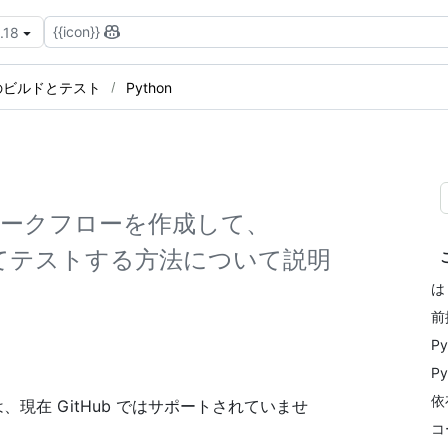
{{icon}}
.18
のビルドとテスト
Python
 ワークフローを作成して、
してテストする方法について説明
は
前
P
P
依
ランナーは、現在 GitHub ではサポートされていませ
コ