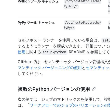
Python ツール キャッシュ
/
opt/
hostedtoolcache/
Python/
*
h
*
PyPy ツール キャッシュ
/
opt/
hostedtoolcache/
Py
Py/
*
h
セルフホスト ランナーを使用している場合は、
set
するようにランナーを構成できます。 詳細について
使用
に関する
README を参照して
setup-python
GitHub では、セマンティック バージョン管理構
マンティック バージョニングの使用
と
セマンティッ
してください。
複数のPython バージョンの使用
次の例では、ジョブのマトリックスを使用して、複数の
は、「
ワークフローでのジョブのバリエーションの