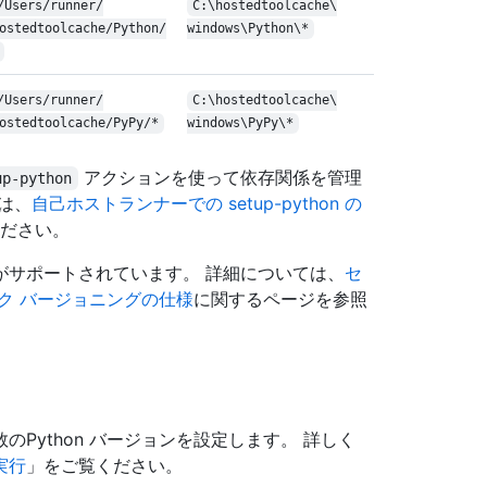
/
Users/
runner/
C:\
hostedtoolcache\
ostedtoolcache/
Python/
windows\
Python\
*
/
Users/
runner/
C:\
hostedtoolcache\
ostedtoolcache/
Py
Py/
*
windows\
Py
Py\
*
アクションを使って依存関係を管理
up-python
は、
自己ホストランナーでの setup-python の
ください。
文がサポートされています。 詳細については、
セ
ク バージョニングの仕様
に関するページを参照
Python バージョンを設定します。 詳しく
実行
」をご覧ください。