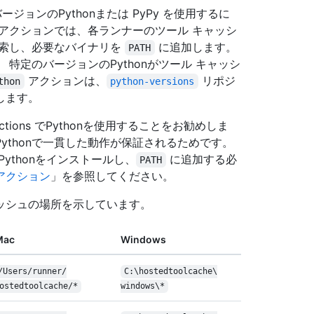
ジョンのPythonまたは PyPy を使用するに
アクションでは、各ランナーのツール キャッシ
を検索し、必要なバイナリを
に追加します。
PATH
特定のバージョンのPythonがツール キャッシ
アクションは、
リポジ
thon
python-versions
します。
tions でPythonを使用することをお勧めしま
ythonで一貫した動作が保証されるためです。
ythonをインストールし、
に追加する必
PATH
アクション
」を参照してください。
ャッシュの場所を示しています。
Mac
Windows
/
Users/
runner/
C:\
hostedtoolcache\
ostedtoolcache/
*
windows\
*