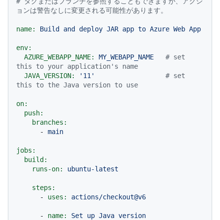
# タグまたはブランチを参照することもできますが、アクシ
ョンは警告なしに変更される可能性があります。
name:
Build
and
deploy
JAR
app
to
Azure
Web
App
env:
AZURE_WEBAPP_NAME:
MY_WEBAPP_NAME
# set 
this to your application's name
JAVA_VERSION:
'11'
# set 
this to the Java version to use
on:
push:
branches:
-
main
jobs:
build:
runs-on:
ubuntu-latest
steps:
-
uses:
actions/checkout@v6
-
name:
Set
up
Java
version