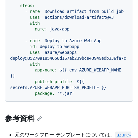
steps:
-
name:
Download
artifact
from
build
job
uses:
actions/download-artifact@v3
with:
name:
java-app
-
name:
Deploy
to
Azure
Web
App
id:
deploy-to-webapp
uses:
azure/webapps-
deploy@85270a1854658d167ab239bce43949edb336fa7c
with:
app-name:
${{
env.AZURE_WEBAPP_NAME
}}
publish-profile:
${{
secrets.AZURE_WEBAPP_PUBLISH_PROFILE
}}
package:
'*.jar'
参考資料
元のワークフロー テンプレートについては、
azure-