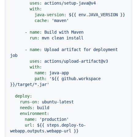
uses:
actions/setup-java@v4
with:
java-version:
${{
env.JAVA_VERSION
}}
cache:
'maven'
-
name:
Build
with
Maven
run:
mvn
clean
install
-
name:
Upload
artifact
for
deployment
job
uses:
actions/upload-artifact@v3
with:
name:
java-app
path:
'${{ github.workspace 
}}/target/*.jar'
deploy:
runs-on:
ubuntu-latest
needs:
build
environment:
name:
'production'
url:
${{
steps.deploy-to-
webapp.outputs.webapp-url
}}