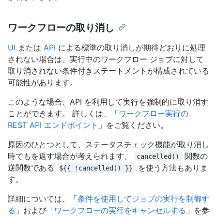
ワークフローの取り消し
UI
または
API
による標準の取り消しが期待どおりに処理
されない場合は、実行中のワークフロー ジョブに対して
取り消されない条件付きステートメントが構成されている
可能性があります。
このような場合、API を利用して実行を強制的に取り消す
ことができます。 詳しくは、「
ワークフロー実行の
REST API エンドポイント
」をご覧ください。
原因のひとつとして、
ステータスチェック機能
が取り消し
時でも
を返す場合が考えられます。
関数の
cancelled()
逆関数である
を使う方法もありま
${{ !cancelled() }}
す。
詳細については、「
条件を使用してジョブの実行を制御す
る
」および「
ワークフローの実行をキャンセルする
」を参