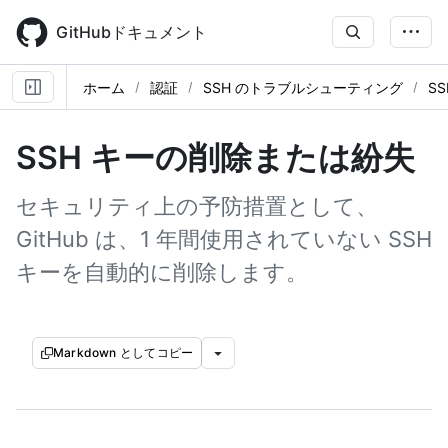
Skip
to
GitHubドキュメント
main
content
ホーム
認証
SSH のトラブルシューティング
S
SSH キーの削除または紛失
セキュリティ上の予防措置として、
GitHub は、1 年間使用されていない SSH
キーを自動的に削除します。
Markdown としてコピー