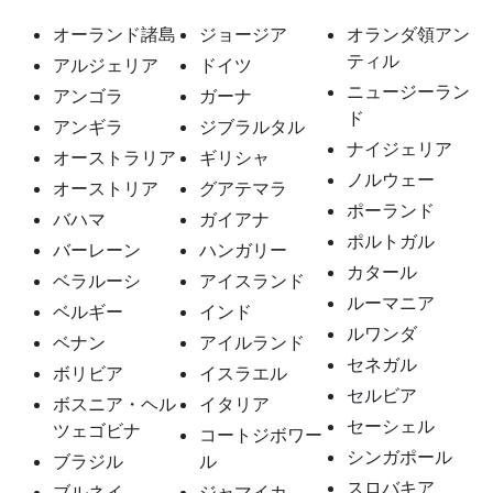
オーランド諸島
ジョージア
オランダ領アン
ティル
アルジェリア
ドイツ
ニュージーラン
アンゴラ
ガーナ
ド
アンギラ
ジブラルタル
ナイジェリア
オーストラリア
ギリシャ
ノルウェー
オーストリア
グアテマラ
ポーランド
バハマ
ガイアナ
ポルトガル
バーレーン
ハンガリー
カタール
ベラルーシ
アイスランド
ルーマニア
ベルギー
インド
ルワンダ
ベナン
アイルランド
セネガル
ボリビア
イスラエル
セルビア
ボスニア・ヘル
イタリア
セーシェル
ツェゴビナ
コートジボワー
シンガポール
ブラジル
ル
スロバキア
ブルネイ
ジャマイカ