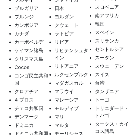
スロベニア
ブルガリア
日本
南アフリカ
ブルンジ
ヨルダン
韓国
カンボジア
クウェート
スペイン
カナダ
ラトビア
スリランカ
カーボベルデ
リビア
セントルシア
ケイマン諸島
リヒテンシュタ
イン
スーダン
クリスマス島
リトアニア
スウェーデン
Cocos
ルクセンブルク
スイス
コンゴ民主共和
国
マダガスカル
台湾
クロアチア
マラウイ
タンザニア
キプロス
マレーシア
トーゴ
チェコ共和国
モルディブ
トリニダード・
トバゴ
デンマーク
マリ
タークス・カイ
ドミニカ
マルタ
コス諸島
ドミニカ共和国
モーリシャス