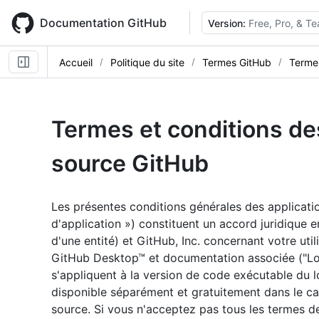
Skip
to
Documentation GitHub
Version:
Free, Pro, & T
main
content
Accueil
Politique du site
Termes GitHub
Termes
Termes et conditions de
source GitHub
Les présentes conditions générales des applicati
d'application ») constituent un accord juridique 
d'une entité) et GitHub, Inc. concernant votre uti
GitHub Desktop™ et documentation associée ("Logi
s'appliquent à la version de code exécutable du l
disponible séparément et gratuitement dans le ca
source. Si vous n'acceptez pas tous les termes de