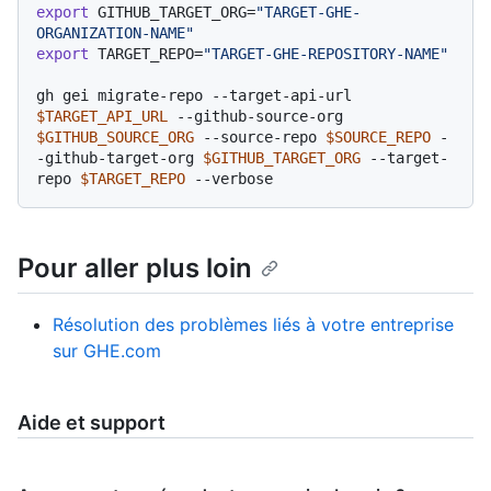
export
 GITHUB_TARGET_ORG=
"TARGET-GHE-
ORGANIZATION-NAME"
export
 TARGET_REPO=
"TARGET-GHE-REPOSITORY-NAME"
gh gei migrate-repo --target-api-url 
$TARGET_API_URL
 --github-source-org 
$GITHUB_SOURCE_ORG
 --source-repo 
$SOURCE_REPO
 -
-github-target-org 
$GITHUB_TARGET_ORG
 --target-
repo 
$TARGET_REPO
Pour aller plus loin
Résolution des problèmes liés à votre entreprise
sur GHE.com
Aide et support