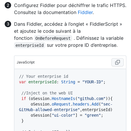
Configurez Fiddler pour déchiffrer le trafic HTTPS.
Consultez la documentation
Fiddler
.
Dans Fiddler, accédez à l’onglet « FiddlerScript »
et ajoutez le code suivant à la
fonction
. Définissez la variable
OnBeforeRequest
sur votre propre ID d’entreprise.
enterpriseId
JavaScript
// Your enterprise id
var
enterpriseId
: 
String
 = 
"YOUR-ID"
;

//Inject on the web UI
if
 (oSession.
HostnameIs
(
"github.com"
)){

     oSession.
oRequest
.
headers
.
Add
(
"sec-
GitHub-allowed-enterprise"
,enterpriseId)

     oSession[
"ui-color"
] = 
"green"
;

 }
