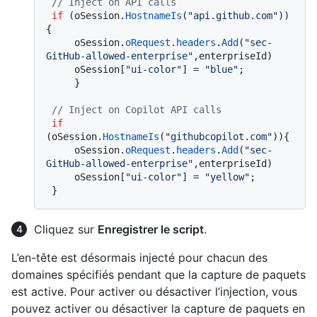
// Inject on API calls
if
 (oSession.
HostnameIs
(
"api.github.com"
))
{

     oSession.
oRequest
.
headers
.
Add
(
"sec-
GitHub-allowed-enterprise"
,enterpriseId)

     oSession[
"ui-color"
] = 
"blue"
;

     }

// Inject on Copilot API calls
if
(oSession.
HostnameIs
(
"githubcopilot.com"
)){

     oSession.
oRequest
.
headers
.
Add
(
"sec-
GitHub-allowed-enterprise"
,enterpriseId)

     oSession[
"ui-color"
] = 
"yellow"
;

Cliquez sur
Enregistrer le script
.
L’en-tête est désormais injecté pour chacun des
domaines spécifiés pendant que la capture de paquets
est active. Pour activer ou désactiver l’injection, vous
pouvez activer ou désactiver la capture de paquets en