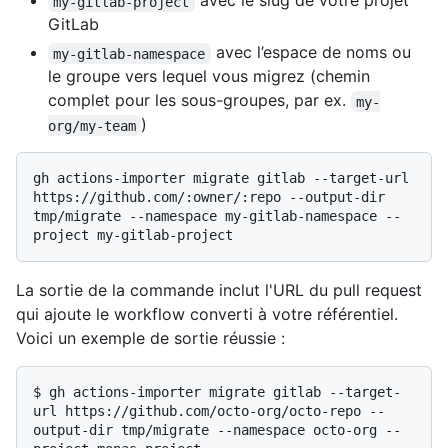
avec le slug de votre projet
my-gitlab-project
GitLab
avec l’espace de noms ou
my-gitlab-namespace
le groupe vers lequel vous migrez (chemin
complet pour les sous-groupes, par ex.
my-
)
org/my-team
gh actions-importer migrate gitlab --target-url 
https://github.com/:owner/:repo --output-dir 
tmp/migrate --namespace my-gitlab-namespace --
La sortie de la commande inclut l'URL du pull request
qui ajoute le workflow converti à votre référentiel.
Voici un exemple de sortie réussie :
$ 
gh actions-importer migrate gitlab --target-
url https://github.com/octo-org/octo-repo --
output-dir tmp/migrate --namespace octo-org --