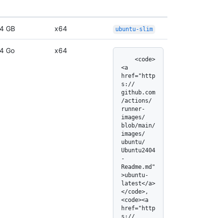
4 GB
x64
ubuntu-slim
4 Go
x64
    <code>
<a 
href="http
s:/
/
github.com
/
actions/
runner-
images/
blob/
main/
images/
ubuntu/
Ubuntu2404
-
Readme.md"
>ubuntu-
latest</
a>
</
code>, 
<code><a 
href="http
s:/
/