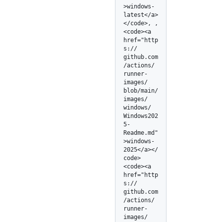
>windows-
latest</
a>
</
code>, , 
<code><a 
href="http
s:/
/
github.com
/
actions/
runner-
images/
blob/
main/
images/
windows/
Windows202
5-
Readme.md"
>windows-
2025</
a></
code>
<code><a 
href="http
s:/
/
github.com
/
actions/
runner-
images/