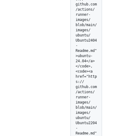
github.com
/
actions/
runner-
images/
blob/
main/
images/
ubuntu/
Ubuntu2404
-
Readme.md"
>ubuntu-
24.04</
a>
</
code>, 
<code><a 
href="http
s:/
/
github.com
/
actions/
runner-
images/
blob/
main/
images/
ubuntu/
Ubuntu2204
-
Readme.md"