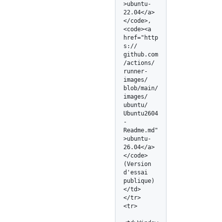
>ubuntu-
22.04</
a>
</
code>, 
<code><a 
href="http
s:/
/
github.com
/
actions/
runner-
images/
blob/
main/
images/
ubuntu/
Ubuntu2604
-
Readme.md"
>ubuntu-
26.04</
a>
</
code> 
(Version 
d'essai 
publique) 
</td>

</tr>

<tr>
