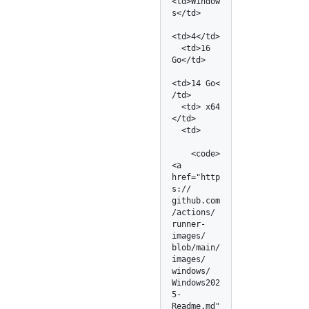
<td>Window
s</td>

<td>4</td>

  <td>16 
Go</td>

<td>14 Go<
/td>

  <td> x64 
</td>

  <td>

    <code>
<a 
href="http
s:/
/
github.com
/
actions/
runner-
images/
blob/
main/
images/
windows/
Windows202
5-
Readme.md"