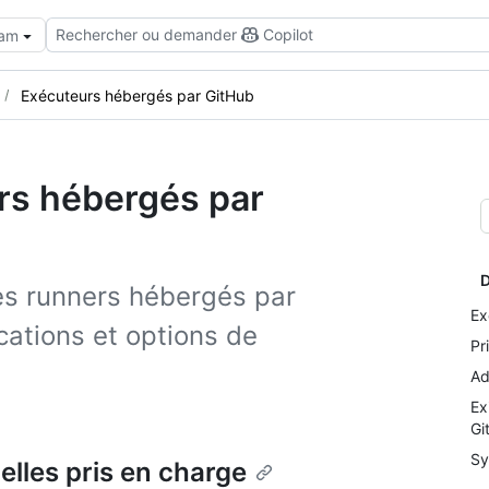
Rechercher ou demander
Copilot
eam
Exécuteurs hébergés par GitHub
rs hébergés par
D
les runners hébergés par
Ex
cations et options de
Pr
Ad
Ex
Gi
Sy
elles pris en charge