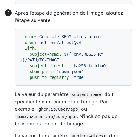
Après l’étape de génération de l’image, ajoutez
l’étape suivante.
-
name:
Generate
SBOM
attestation
uses:
actions/attest@v4
with:
subject-name:
${{
env.REGISTRY
}}/PATH/TO/IMAGE
subject-digest:
'sha256:fedcba0...'
sbom-path:
'sbom.json'
push-to-registry:
true
La valeur du paramètre
doit
subject-name
spécifier le nom complet de l’image. Par
exemple,
ou
ghcr.io/user/app
. N’incluez pas de
acme.azurecr.io/user/app
balise dans le nom de l’image.
La valeur du paramètre
doit
subject-digest