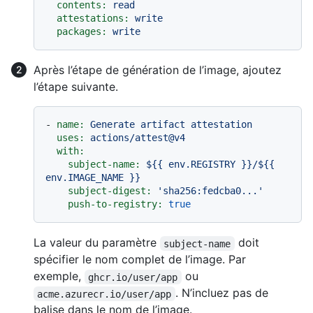
contents:
read
attestations:
write
packages:
write
Après l’étape de génération de l’image, ajoutez
l’étape suivante.
-
name:
Generate
artifact
attestation
uses:
actions/attest@v4
with:
subject-name:
${{
env.REGISTRY
}}/${{
env.IMAGE_NAME
}}
subject-digest:
'sha256:fedcba0...'
push-to-registry:
true
La valeur du paramètre
doit
subject-name
spécifier le nom complet de l’image. Par
exemple,
ou
ghcr.io/user/app
. N’incluez pas de
acme.azurecr.io/user/app
balise dans le nom de l’image.