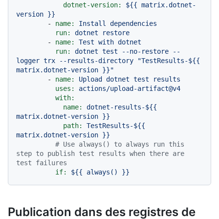
dotnet-version:
${{
matrix.dotnet-
version
}}
-
name:
Install
dependencies
run:
dotnet
restore
-
name:
Test
with
dotnet
run:
dotnet
test
--no-restore
--
logger
trx
--results-directory
"TestResults-$
{{ 
matrix.dotnet-version }}
"
-
name:
Upload
dotnet
test
results
uses:
actions/upload-artifact@v4
with:
name:
dotnet-results-${{
matrix.dotnet-version
}}
path:
TestResults-${{
matrix.dotnet-version
}}
# Use always() to always run this 
step to publish test results when there are 
test failures
if:
${{
always()
}}
Publication dans des registres de