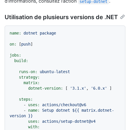
d’informations, consultez l’action
.
setup-dotnet
Utilisation de plusieurs versions de .NET
name:
dotnet
package
on:
 [
push
]

jobs:
build:
runs-on:
ubuntu-latest
strategy:
matrix:
dotnet-version:
 [ 
'3.1.x'
, 
'6.0.x'
 ]

steps:
-
uses:
actions/checkout@v6
-
name:
Setup
dotnet
${{
matrix.dotnet-
version
}}
uses:
actions/setup-dotnet@v4
with: