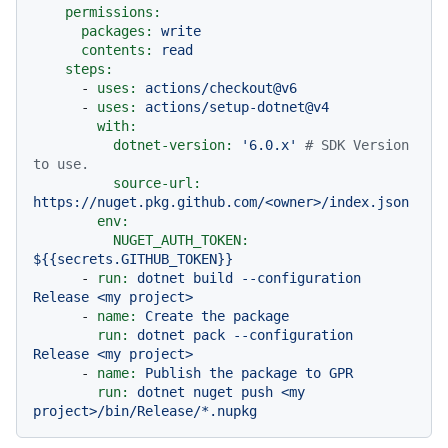
permissions:
packages:
write
contents:
read
steps:
-
uses:
actions/checkout@v6
-
uses:
actions/setup-dotnet@v4
with:
dotnet-version:
'6.0.x'
# SDK Version 
to use.
source-url:
https://nuget.pkg.github.com/<owner>/index.json
env:
NUGET_AUTH_TOKEN:
${{secrets.GITHUB_TOKEN}}
-
run:
dotnet
build
--configuration
Release
<my
project>
-
name:
Create
the
package
run:
dotnet
pack
--configuration
Release
<my
project>
-
name:
Publish
the
package
to
GPR
run:
dotnet
nuget
push
<my
project>/bin/Release/*.nupkg