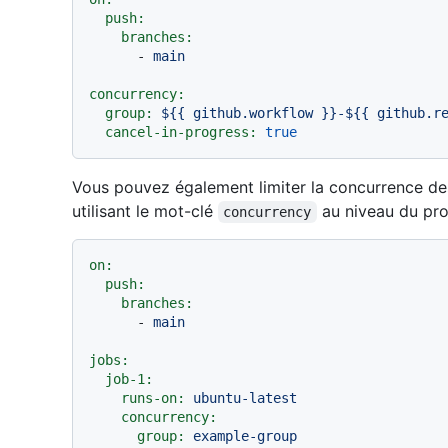
push:
branches:
-
main
concurrency:
group:
${{
github.workflow
}}-${{
github.r
cancel-in-progress:
true
Vous pouvez également limiter la concurrence des 
utilisant le mot-clé
au niveau du proj
concurrency
on:
push:
branches:
-
main
jobs:
job-1:
runs-on:
ubuntu-latest
concurrency:
group:
example-group