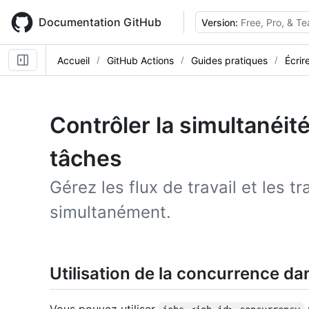
Skip
to
Documentation GitHub
Version:
Free, Pro, & T
main
content
Accueil
GitHub Actions
Guides pratiques
Écrir
Contrôler la simultanéit
tâches
Gérez les flux de travail et les 
simultanément.
Utilisation de la concurrence da