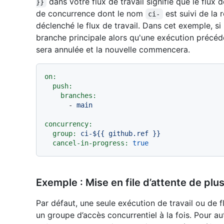
dans votre flux de travail signifie que le flux 
}}
de concurrence dont le nom
est suivi de la 
ci-
déclenché le flux de travail. Dans cet exemple, s
branche principale alors qu'une exécution précéde
sera annulée et la nouvelle commencera.
on:
push:
branches:
-
main
concurrency:
group:
ci-${{
github.ref
}}
cancel-in-progress:
true
Exemple : Mise en file d’attente de plu
Par défaut, une seule exécution de travail ou de f
un groupe d’accès concurrentiel à la fois. Pour au