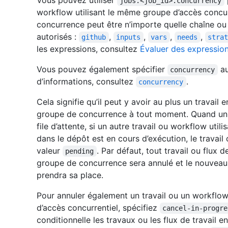
Vous pouvez utiliser
jobs.<job_id>.concurrency
workflow utilisant le même groupe d’accès concurr
concurrence peut être n’importe quelle chaîne ou
autorisés :
,
,
,
,
github
inputs
vars
needs
strat
les expressions, consultez
Évaluer des expression
Vous pouvez également spécifier
au
concurrency
d’informations, consultez
.
concurrency
Cela signifie qu’il peut y avoir au plus un travai
groupe de concurrence à tout moment. Quand un t
file d’attente, si un autre travail ou workflow uti
dans le dépôt est en cours d’exécution, le travail 
valeur
. Par défaut, tout travail ou flux d
pending
groupe de concurrence sera annulé et le nouveau tr
prendra sa place.
Pour annuler également un travail ou un workflo
d’accès concurrentiel, spécifiez
cancel-in-progre
conditionnelle les travaux ou les flux de travail