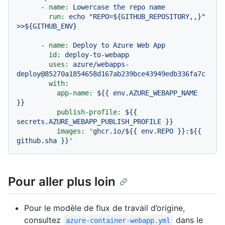
-
name:
Lowercase
the
repo
name
run:
echo
"REPO=${GITHUB_REPOSITORY,,}"
>>${GITHUB_ENV}
-
name:
Deploy
to
Azure
Web
App
id:
deploy-to-webapp
uses:
azure/webapps-
deploy@85270a1854658d167ab239bce43949edb336fa7c
with:
app-name:
${{
env.AZURE_WEBAPP_NAME
}}
publish-profile:
${{
secrets.AZURE_WEBAPP_PUBLISH_PROFILE
}}
images:
'ghcr.io/${{ env.REPO }}:${{ 
github.sha }}'
Pour aller plus loin
Pour le modèle de flux de travail d’origine,
consultez
dans le
azure-container-webapp.yml