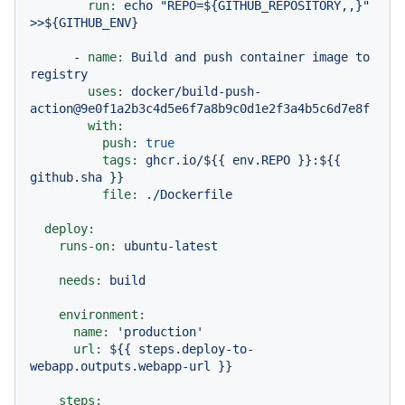
run:
echo
"REPO=${GITHUB_REPOSITORY,,}"
>>${GITHUB_ENV}
-
name:
Build
and
push
container
image
to
registry
uses:
docker/build-push-
action@9e0f1a2b3c4d5e6f7a8b9c0d1e2f3a4b5c6d7e8f
with:
push:
true
tags:
ghcr.io/${{
env.REPO
}}:${{
github.sha
}}
file:
./Dockerfile
deploy:
runs-on:
ubuntu-latest
needs:
build
environment:
name:
'production'
url:
${{
steps.deploy-to-
webapp.outputs.webapp-url
}}
steps: