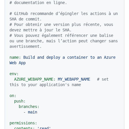
# documentation en ligne.
# GitHub recommande d’épingler les actions à un 
SHA de commit.
# Pour obtenir une version plus récente, vous 
devez mettre à jour le SHA.
# Vous pouvez également référencer une balise 
ou une branche, mais l’action peut changer sans 
avertissement.
name:
Build
and
deploy
a
container
to
an
Azure
Web
App
env:
AZURE_WEBAPP_NAME:
MY_WEBAPP_NAME
# set 
this to your application's name
on:
push:
branches:
-
main
permissions:
contents:
'read'