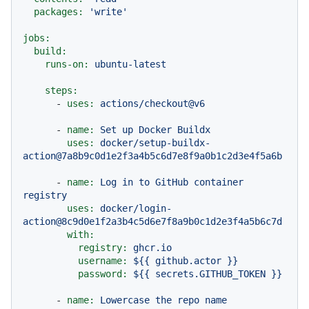
packages:
'write'
jobs:
build:
runs-on:
ubuntu-latest
steps:
-
uses:
actions/checkout@v6
-
name:
Set
up
Docker
Buildx
uses:
docker/setup-buildx-
action@7a8b9c0d1e2f3a4b5c6d7e8f9a0b1c2d3e4f5a6b
-
name:
Log
in
to
GitHub
container
registry
uses:
docker/login-
action@8c9d0e1f2a3b4c5d6e7f8a9b0c1d2e3f4a5b6c7d
with:
registry:
ghcr.io
username:
${{
github.actor
}}
password:
${{
secrets.GITHUB_TOKEN
}}
-
name:
Lowercase
the
repo
name