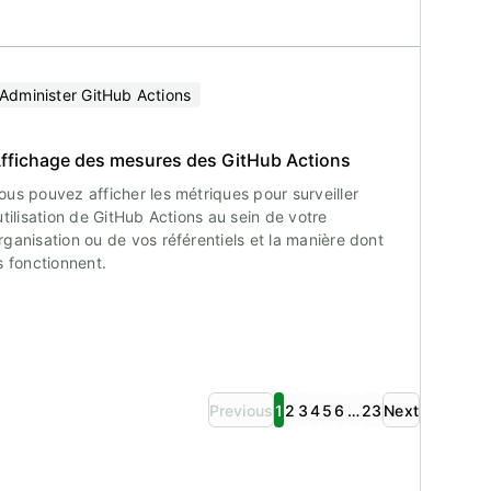
Administer GitHub Actions
ffichage des mesures des GitHub Actions
ous pouvez afficher les métriques pour surveiller
’utilisation de GitHub Actions au sein de votre
rganisation ou de vos référentiels et la manière dont
ls fonctionnent.
Previous
1
2
3
4
5
6
…
23
Next