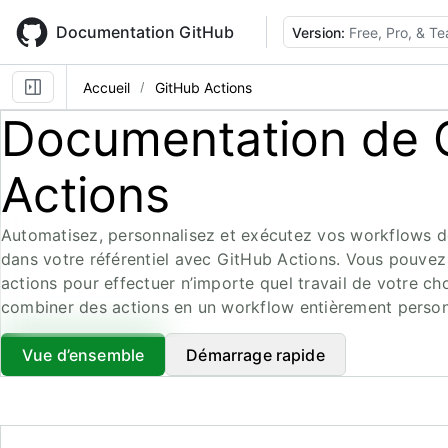
Skip
to
Documentation GitHub
Version:
Free, Pro, & T
main
content
Accueil
GitHub Actions
Documentation de 
Actions
Automatisez, personnalisez et exécutez vos workflows d
dans votre référentiel avec GitHub Actions. Vous pouvez 
actions pour effectuer n’importe quel travail de votre ch
combiner des actions en un workflow entièrement person
Vue d’ensemble
Démarrage rapide