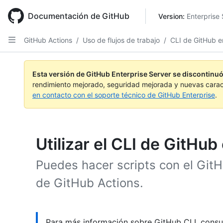
Skip
to
Documentación de GitHub
Version: 
Enterprise 
main
content
GitHub Actions
/
Uso de flujos de trabajo
/
CLI de GitHub en
Esta versión de GitHub Enterprise Server se discontinuó
rendimiento mejorado, seguridad mejorada y nuevas carac
en contacto con el soporte técnico de GitHub Enterprise
.
Utilizar el CLI de GitHub 
Puedes hacer scripts con el GitHu
de GitHub Actions.
Para más información sobre GitHub CLI, consul