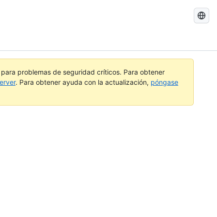
Buscar
GitHub
Docs
a para problemas de seguridad críticos. Para obtener
erver
. Para obtener ayuda con la actualización,
póngase