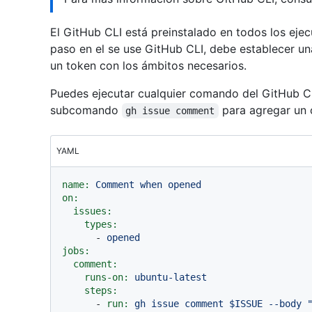
El GitHub CLI está preinstalado en todos los ej
paso en el se use GitHub CLI, debe establecer u
un token con los ámbitos necesarios.
Puedes ejecutar cualquier comando del GitHub CLI
subcomando
para agregar un 
gh issue comment
YAML
name:
Comment
when
opened
on:
issues:
types:
-
opened
jobs:
comment:
runs-on:
ubuntu-latest
steps:
-
run:
gh
issue
comment
$ISSUE
--body