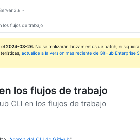
Server 3.8
 los flujos de trabajo
 el
2024-03-26
.
No se realizarán lanzamientos de patch, ni siquier
terísticas,
actualice a la versión más reciente de GitHub Enterprise S
en los flujos de trabajo
b CLI en los flujos de trabajo
ta "
Acerca del CLI de GitHub
".