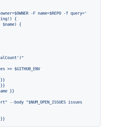
ues
>>
$GITHUB_ENV
}}
}}
name
}}
}}