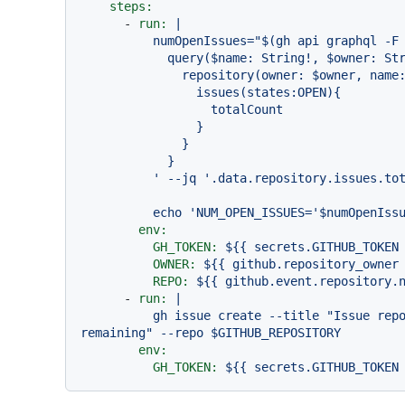
steps:
-
run:
|

          numOpenIssues="$(gh api graphql -F owner=$OWNER -F name=$REPO -f query='

            query($name: String!, $owner: String!) {

              repository(owner: $owner, name: $name) {

                issues(states:OPEN){

                  totalCount

                }

              }

            }

echo
'NUM_OPEN_ISSUES='
$numOpenIss
env:
GH_TOKEN:
${{
secrets.GITHUB_TOKEN
OWNER:
${{
github.repository_owner
REPO:
${{
github.event.repository.
-
run:
|

          gh issue create --title "Issue report" --body "$NUM_OPEN_ISSUES issues 
env:
GH_TOKEN:
${{
secrets.GITHUB_TOKEN