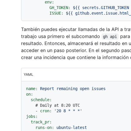
env:
GH_TOKEN:
${{
secrets.GITHUB_TOKEN
ISSUE:
${{
github.event.issue.html
También puedes ejecutar llamadas de la API a tra
trabajo usa primero el subcomando
para 
gh api
resultado. Entonces, almacenará el resultado en 
acceder en un paso posterior. En el segundo pa
crear una incidencia que contiene la información 
YAML
name:
Report
remaining
open
issues
on:
schedule:
# Daily at 8:20 UTC
-
cron:
'20 8 * * *'
jobs:
track_pr:
runs-on:
ubuntu-latest