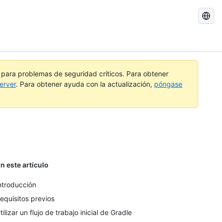
Buscar
GitHub
Docs
a para problemas de seguridad críticos. Para obtener
erver
. Para obtener ayuda con la actualización,
póngase
n este artículo
ntroducción
equisitos previos
tilizar un flujo de trabajo inicial de Gradle