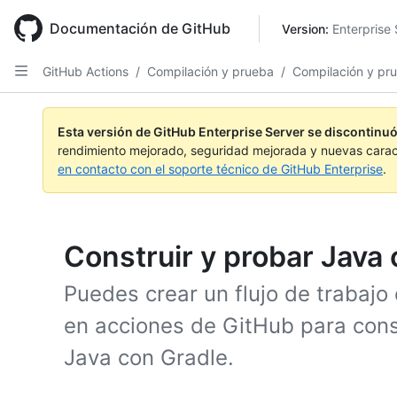
Skip
to
Documentación de GitHub
Version: 
Enterprise 
main
content
GitHub Actions
/
Compilación y prueba
/
Compilación y pr
Esta versión de GitHub Enterprise Server se discontinuó
rendimiento mejorado, seguridad mejorada y nuevas carac
en contacto con el soporte técnico de GitHub Enterprise
.
Construir y probar Java
Puedes crear un flujo de trabajo 
en acciones de GitHub para const
Java con Gradle.