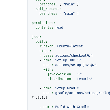
branches:
 [ 
"main"
 ]

pull_request:
branches:
 [ 
"main"
 ]

permissions:
contents:
read
jobs:
build:
runs-on:
ubuntu-latest
steps:
-
uses:
actions/checkout@v4
-
name:
Set
up
JDK
17
uses:
actions/setup-java@v4
with:
java-version:
'17'
distribution:
'temurin'
-
name:
Setup
Gradle
uses:
gradle/actions/setup-gradle
# v3.1.0
-
name:
Build
with
Gradle