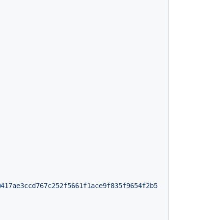
@417ae3ccd767c252f5661f1ace9f835f9654f2b5