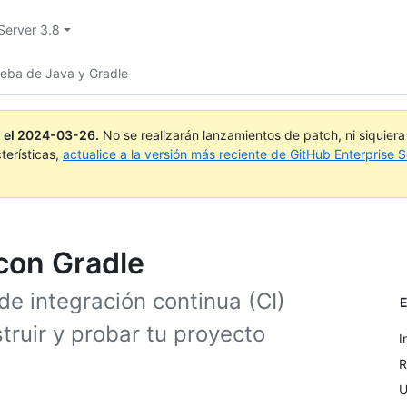
Server 3.8
ueba de Java y Gradle
 el
2024-03-26
.
No se realizarán lanzamientos de patch, ni siquier
terísticas,
actualice a la versión más reciente de GitHub Enterprise S
 con Gradle
de integración continua (CI)
E
ruir y probar tu proyecto
I
R
U