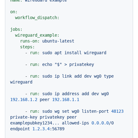
name:
WireGuard
example
on:
workflow_dispatch:
jobs:
wireguard_example:
runs-on:
ubuntu-latest
steps:
-
run:
sudo
apt
install
wireguard
-
run:
echo
"$"
>
privatekey
-
run:
sudo
ip
link
add
dev
wg0
type
wireguard
-
run:
sudo
ip
address
add
dev
wg0
192.168
.1
.2
peer
192.168
.1
.1
-
run:
sudo
wg
set
wg0
listen-port
48123
private-key
privatekey
peer
examplepubkey1234...
allowed-ips
0.0
.0
.0
/0
endpoint
1.2
.3
.4
:56789