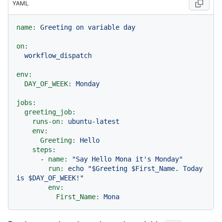
YAML
name:
Greeting
on
variable
day
on:
workflow_dispatch
env:
DAY_OF_WEEK:
Monday
jobs:
greeting_job:
runs-on:
ubuntu-latest
env:
Greeting:
Hello
steps:
-
name:
"Say Hello Mona it's Monday"
run:
echo
"$Greeting $First_Name. Today 
is $DAY_OF_WEEK!"
env:
First_Name:
Mona