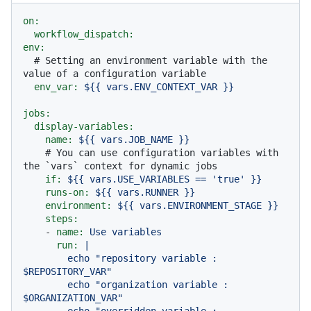
on:
workflow_dispatch:
env:
# Setting an environment variable with the 
value of a configuration variable
env_var:
${{
vars.ENV_CONTEXT_VAR
}}
jobs:
display-variables:
name:
${{
vars.JOB_NAME
}}
# You can use configuration variables with 
the `vars` context for dynamic jobs
if:
${{
vars.USE_VARIABLES
==
'true'
}}
runs-on:
${{
vars.RUNNER
}}
environment:
${{
vars.ENVIRONMENT_STAGE
}}
steps:
-
name:
Use
variables
run:
|

        echo "repository variable : 
$REPOSITORY_VAR"

        echo "organization variable : 
$ORGANIZATION_VAR"

        echo "overridden variable : 