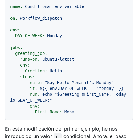
name:
Conditional
env
variable
on:
workflow_dispatch
env:
DAY_OF_WEEK:
Monday
jobs:
greeting_job:
runs-on:
ubuntu-latest
env:
Greeting:
Hello
steps:
-
name:
"Say Hello Mona it's Monday"
if:
${{
env.DAY_OF_WEEK
==
'Monday'
}}
run:
echo
"$Greeting $First_Name. Today 
is $DAY_OF_WEEK!"
env:
First_Name:
Mona
En esta modificación del primer ejemplo, hemos
introducido un valor
condicional. Ahora, el paso
if