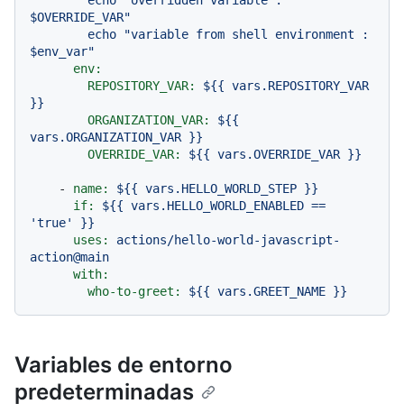
$OVERRIDE_VAR"

        echo "variable from shell environment : 
env:
REPOSITORY_VAR:
${{
vars.REPOSITORY_VAR
}}
ORGANIZATION_VAR:
${{
vars.ORGANIZATION_VAR
}}
OVERRIDE_VAR:
${{
vars.OVERRIDE_VAR
}}
-
name:
${{
vars.HELLO_WORLD_STEP
}}
if:
${{
vars.HELLO_WORLD_ENABLED
==
'true'
}}
uses:
actions/hello-world-javascript-
action@main
with:
who-to-greet:
${{
vars.GREET_NAME
}}
Variables de entorno
predeterminadas