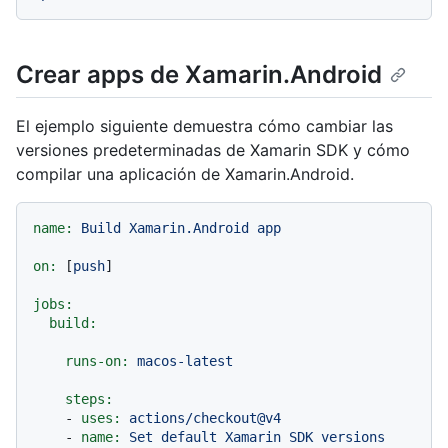
Crear apps de Xamarin.Android
El ejemplo siguiente demuestra cómo cambiar las
versiones predeterminadas de Xamarin SDK y cómo
compilar una aplicación de Xamarin.Android.
name:
Build
Xamarin.Android
app
on:
 [
push
]

jobs:
build:
runs-on:
macos-latest
steps:
-
uses:
actions/checkout@v4
-
name:
Set
default
Xamarin
SDK
versions