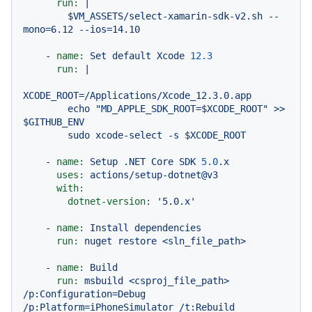
run:
|

        $VM_ASSETS/select-xamarin-sdk-v2.sh --
-
name:
Set
default
Xcode
12.3
run:
|

XCODE_ROOT=/Applications/Xcode_12.3.0.app

        echo "MD_APPLE_SDK_ROOT=$XCODE_ROOT" >> 
$GITHUB_ENV

-
name:
Setup
.NET
Core
SDK
5.0
.x
uses:
actions/setup-dotnet@v3
with:
dotnet-version:
'5.0.x'
-
name:
Install
dependencies
run:
nuget
restore
<sln_file_path>
-
name:
Build
run:
msbuild
<csproj_file_path>
/p:Configuration=Debug
/p:Platform=iPhoneSimulator
/t:Rebuild