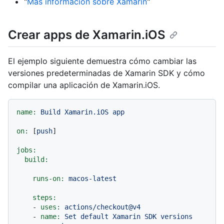
"
Más información sobre Xamarin
"
Crear apps de Xamarin.iOS
El ejemplo siguiente demuestra cómo cambiar las
versiones predeterminadas de Xamarin SDK y cómo
compilar una aplicación de Xamarin.iOS.
name:
Build
Xamarin.iOS
app
on:
 [
push
]

jobs:
build:
runs-on:
macos-latest
steps:
-
uses:
actions/checkout@v4
-
name:
Set
default
Xamarin
SDK
versions