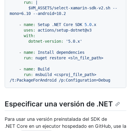
run:
|

        $VM_ASSETS/select-xamarin-sdk-v2.sh --
-
name:
Setup
.NET
Core
SDK
5.0
.x
uses:
actions/setup-dotnet@v3
with:
dotnet-version:
'5.0.x'
-
name:
Install
dependencies
run:
nuget
restore
<sln_file_path>
-
name:
Build
run:
msbuild
<csproj_file_path>
/t:PackageForAndroid
/p:Configuration=Debug
Especificar una versión de .NET
Para usar una versión preinstalada del SDK de
.NET Core en un ejecutor hospedado en GitHub, use la