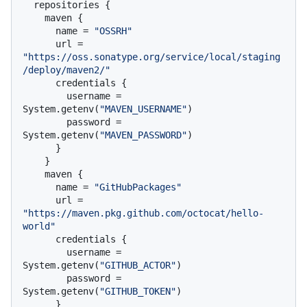
  repositories {

    maven {

      name = 
"OSSRH"
      url = 
"https://oss.sonatype.org/service/local/staging
/deploy/maven2/"
      credentials {

        username = 
System.getenv(
"MAVEN_USERNAME"
)

        password = 
System.getenv(
"MAVEN_PASSWORD"
)

      }

    }

    maven {

      name = 
"GitHubPackages"
      url = 
"https://maven.pkg.github.com/octocat/hello-
world"
      credentials {

        username = 
System.getenv(
"GITHUB_ACTOR"
)

        password = 
System.getenv(
"GITHUB_TOKEN"
)

      }
