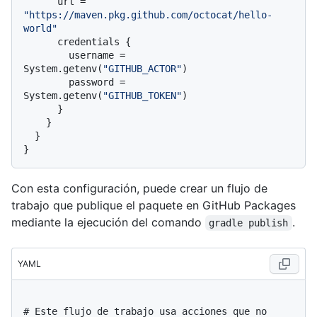
      url = 
"https://maven.pkg.github.com/octocat/hello-
world"
      credentials {

        username = 
System.getenv(
"GITHUB_ACTOR"
)

        password = 
System.getenv(
"GITHUB_TOKEN"
)

      }

    }

  }

Con esta configuración, puede crear un flujo de
trabajo que publique el paquete en GitHub Packages
mediante la ejecución del comando
.
gradle publish
YAML
# Este flujo de trabajo usa acciones que no 