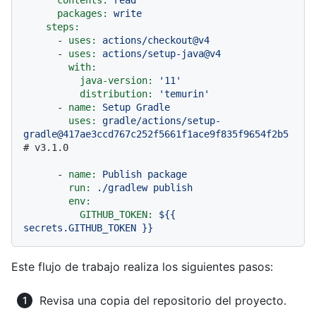
packages:
write
steps:
-
uses:
actions/checkout@v4
-
uses:
actions/setup-java@v4
with:
java-version:
'11'
distribution:
'temurin'
-
name:
Setup
Gradle
uses:
gradle/actions/setup-
gradle@417ae3ccd767c252f5661f1ace9f835f9654f2b5
# v3.1.0
-
name:
Publish
package
run:
./gradlew
publish
env:
GITHUB_TOKEN:
${{
secrets.GITHUB_TOKEN
}}
Este flujo de trabajo realiza los siguientes pasos:
Revisa una copia del repositorio del proyecto.