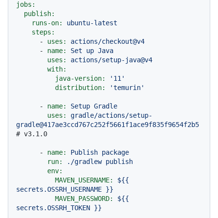
jobs:
publish:
runs-on:
ubuntu-latest
steps:
-
uses:
actions/checkout@v4
-
name:
Set
up
Java
uses:
actions/setup-java@v4
with:
java-version:
'11'
distribution:
'temurin'
-
name:
Setup
Gradle
uses:
gradle/actions/setup-
gradle@417ae3ccd767c252f5661f1ace9f835f9654f2b5
# v3.1.0
-
name:
Publish
package
run:
./gradlew
publish
env:
MAVEN_USERNAME:
${{
secrets.OSSRH_USERNAME
}}
MAVEN_PASSWORD:
${{
secrets.OSSRH_TOKEN
}}