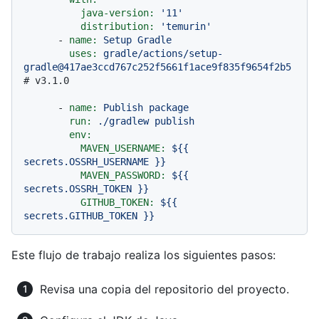
java-version:
'11'
distribution:
'temurin'
-
name:
Setup
Gradle
uses:
gradle/actions/setup-
gradle@417ae3ccd767c252f5661f1ace9f835f9654f2b5
# v3.1.0
-
name:
Publish
package
run:
./gradlew
publish
env:
MAVEN_USERNAME:
${{
secrets.OSSRH_USERNAME
}}
MAVEN_PASSWORD:
${{
secrets.OSSRH_TOKEN
}}
GITHUB_TOKEN:
${{
secrets.GITHUB_TOKEN
}}
Este flujo de trabajo realiza los siguientes pasos:
Revisa una copia del repositorio del proyecto.