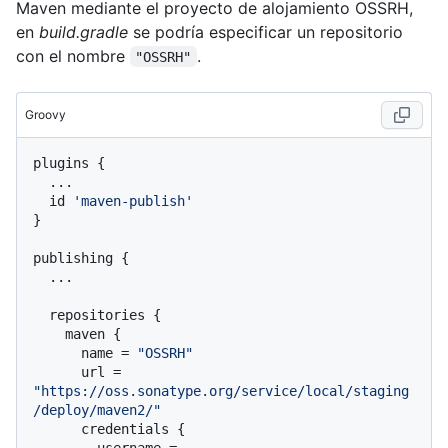
Maven mediante el proyecto de alojamiento OSSRH,
en
build.gradle
se podría especificar un repositorio
con el nombre
.
"OSSRH"
Groovy
plugins {

  ...

  id 
'maven-publish'
}

publishing {

  ...

  repositories {

    maven {

      name = 
"OSSRH"
      url = 
"https://oss.sonatype.org/service/local/staging
/deploy/maven2/"
      credentials {

        username = 