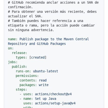
# GitHub recomienda anclar acciones a un SHA de 
confirmación.
# Para obtener una versión más reciente, debes 
actualizar el SHA.
# También puedes hacer referencia a una 
etiqueta o rama, pero la acción puede cambiar 
sin ninguna advertencia.
name:
Publish
package
to
the
Maven
Central
Repository
and
GitHub
Packages
on:
release:
types:
 [
created
jobs:
publish:
runs-on:
ubuntu-latest
permissions:
contents:
read
packages:
write
steps:
-
uses:
actions/checkout@v4
-
name:
Set
up
Java
uses:
actions/setup-java@v4
with: