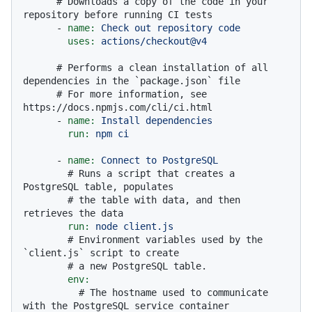
# Downloads a copy of the code in your 
repository before running CI tests
-
name:
Check
out
repository
code
uses:
actions/checkout@v4
# Performs a clean installation of all 
dependencies in the `package.json` file
# For more information, see 
https://docs.npmjs.com/cli/ci.html
-
name:
Install
dependencies
run:
npm
ci
-
name:
Connect
to
PostgreSQL
# Runs a script that creates a 
PostgreSQL table, populates
# the table with data, and then 
retrieves the data
run:
node
client.js
# Environment variables used by the 
`client.js` script to create
# a new PostgreSQL table.
env:
# The hostname used to communicate 
with the PostgreSQL service container