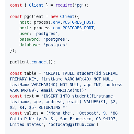
const
 { 
Client
 } = 
require
(
'pg'
);

const
 pgclient = 
new
Client
({

host
: process.
env
.
POSTGRES_HOST
,

port
: process.
env
.
POSTGRES_PORT
,

user
: 
'postgres'
,

password
: 
'postgres'
,

database
: 
'postgres'
});

pgclient.
connect
();

const
 table = 
'CREATE TABLE student(id SERIAL 
PRIMARY KEY, firstName VARCHAR(40) NOT NULL, 
lastName VARCHAR(40) NOT NULL, age INT, address 
VARCHAR(80), email VARCHAR(40))'
const
 text = 
'INSERT INTO student(firstname, 
lastname, age, address, email) VALUES($1, $2, 
$3, $4, $5) RETURNING *'
const
 values = [
'Mona the'
, 
'Octocat'
, 
9
, 
'88 
Colin P Kelly Jr St, San Francisco, CA 94107, 
United States'
, 
'octocat@github.com'
]
