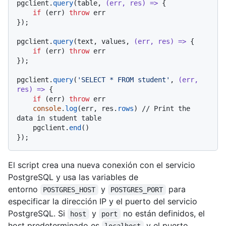
pgclient.
query
(table, 
(
err, res
) =>
 {

if
 (err) 
throw
 err

});

pgclient.
query
(text, values, 
(
err, res
) =>
 {

if
 (err) 
throw
 err

});

pgclient.
query
(
'SELECT * FROM student'
, 
(
err, 
res
) =>
 {

if
 (err) 
throw
 err

console
.
log
(err, res.
rows
) 
// Print the 
data in student table
    pgclient.
end
()

El script crea una nueva conexión con el servicio
PostgreSQL y usa las variables de
entorno
y
para
POSTGRES_HOST
POSTGRES_PORT
especificar la dirección IP y el puerto del servicio
PostgreSQL. Si
y
no están definidos, el
host
port
host predeterminado es
y el puerto
localhost