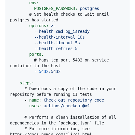
env:
POSTGRES_PASSWORD:
postgres
# Set health checks to wait until 
postgres has started
options:
>-

          --health-cmd pg_isready

          --health-interval 10s

          --health-timeout 5s

ports:
# Maps tcp port 5432 on service 
container to the host
-
5432
:5432
steps:
# Downloads a copy of the code in your 
repository before running CI tests
-
name:
Check
out
repository
code
uses:
actions/checkout@v4
# Performs a clean installation of all 
dependencies in the `package.json` file
# For more information, see 
https://docs.npmjs.com/cli/ci.html